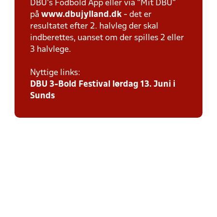
DBU’s Fodbold App eller via ”Mit DBU”
på
www.dbujylland.dk
- det er
resultatet efter 2. halvleg der skal
indberettes, uanset om der spilles 2 eller
3 halvlege.
Nyttige links:
DBU 3-Bold Festival lørdag 13. Juni i
Sunds