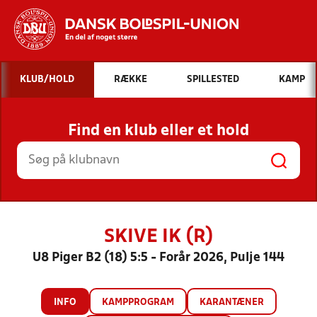
Hvad vil du søge efter?
KLUB/HOLD
RÆKKE
SPILLESTED
KAMP
INDHOLD OG NYHEDER
Find en klub eller et hold
STILLINGER, RESULTATER, KLUBBER OG
HOLD
SKIVE IK (R)
U8 Piger B2 (18) 5:5 - Forår 2026, Pulje 144
INFO
KAMPPROGRAM
KARANTÆNER