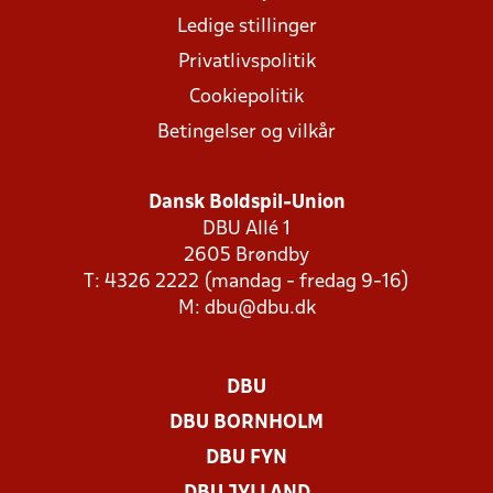
Ledige stillinger
Privatlivspolitik
Cookiepolitik
Betingelser og vilkår
Dansk Boldspil-Union
DBU Allé 1
2605 Brøndby
T: 4326 2222 (mandag - fredag 9-16)
M:
dbu@dbu.dk
DBU
DBU BORNHOLM
DBU FYN