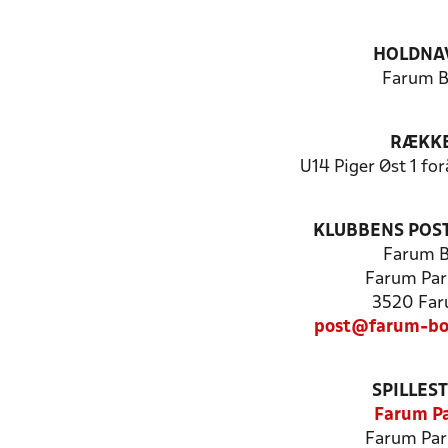
HOLDNA
Farum 
RÆKK
U14 Piger Øst 1 fo
KLUBBENS POS
Farum 
Farum Par
3520 Fa
post@farum-bo
SPILLES
Farum P
Farum Par