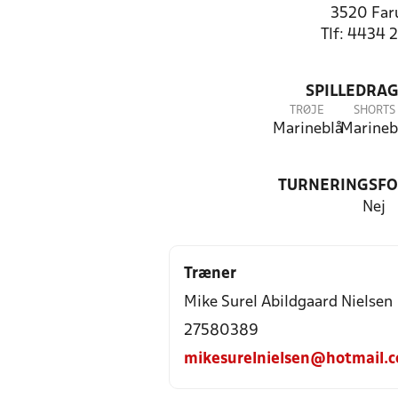
3520 Fa
Tlf: 4434 
SPILLEDRAG
TRØJE
SHORTS
Marineblå
Marineb
TURNERINGSF
Nej
Træner
Mike Surel Abildgaard Nielsen
27580389
mikesurelnielsen@hotmail.