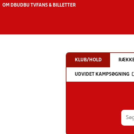
OM DBU
DBU TV
FANS & BILLETTER
KLUB/HOLD
RÆKK
UDVIDET KAMPSØGNING