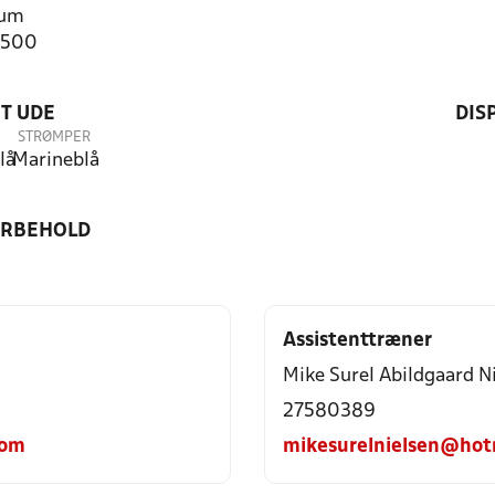
rum
2500
T UDE
DIS
STRØMPER
lå
Marineblå
ORBEHOLD
Assistenttræner
Mike Surel Abildgaard N
27580389
com
mikesurelnielsen@hot