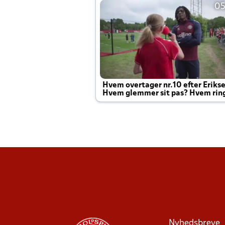
05
Hvem overtager nr.10 efter Eriks
Hvem glemmer sit pas? Hvem rin
Joachim altid til efter kampe?
Nyhedsbreve