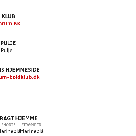
KLUB
arum BK
PULJE
Pulje 1
S HJEMMESIDE
um-boldklub.dk
DRAGT HJEMME
SHORTS
STRØMPER
arineblå
Marineblå