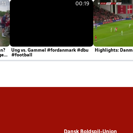
:11
00:19
en?
Ung vs. Gammel #fordanmark #dbu
Highlights: Danma
ger
#football
Dansk Boldspil-Union