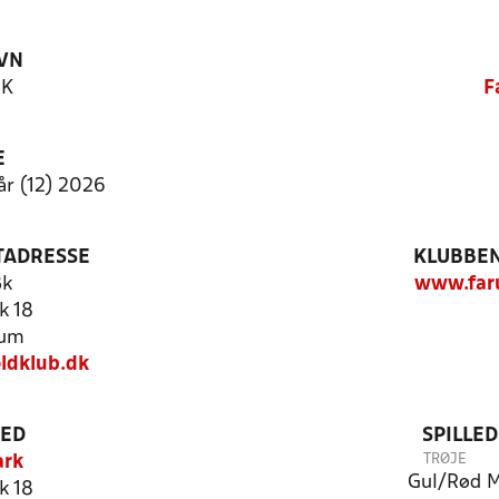
VN
BK
F
E
rår (12) 2026
TADRESSE
KLUBBEN
Bk
www.far
k 18
rum
ldklub.dk
TED
SPILLE
TRØJE
ark
Gul/Rød
M
k 18