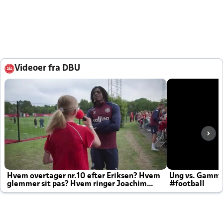
Videoer fra DBU
Hvem overtager nr.10 efter Eriksen? Hvem
Ung vs. Gamm
glemmer sit pas? Hvem ringer Joachim
#football
altid til efter kampe?