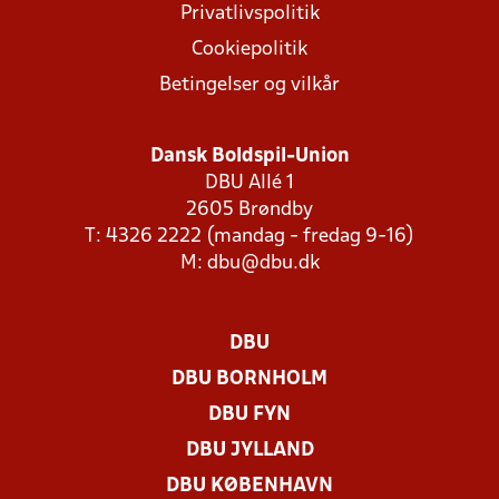
Privatlivspolitik
Cookiepolitik
Betingelser og vilkår
Dansk Boldspil-Union
DBU Allé 1
2605 Brøndby
T: 4326 2222 (mandag - fredag 9-16)
M:
dbu@dbu.dk
DBU
DBU BORNHOLM
DBU FYN
DBU JYLLAND
DBU KØBENHAVN