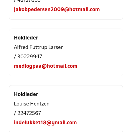
/ 42127863
jakobpedersen2009@hotmail.com
Holdleder
Alfred Futtrup Larsen
/ 30229947
medlogpaa@hotmail.com
Holdleder
Louise Hentzen
/ 22472567
indelukket18@gmail.com