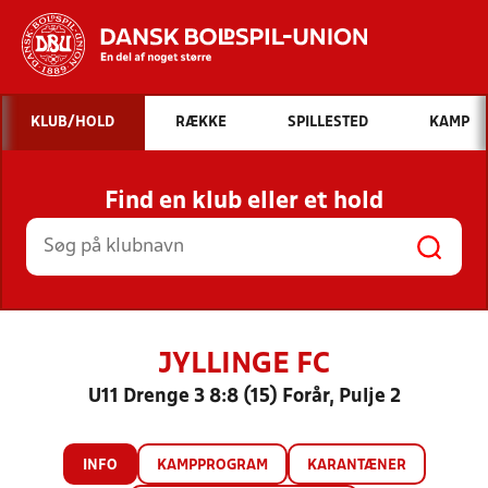
Hvad vil du søge efter?
KLUB/HOLD
RÆKKE
SPILLESTED
KAMP
INDHOLD OG NYHEDER
Find en klub eller et hold
STILLINGER, RESULTATER, KLUBBER OG
HOLD
JYLLINGE FC
U11 Drenge 3 8:8 (15) Forår, Pulje 2
INFO
KAMPPROGRAM
KARANTÆNER