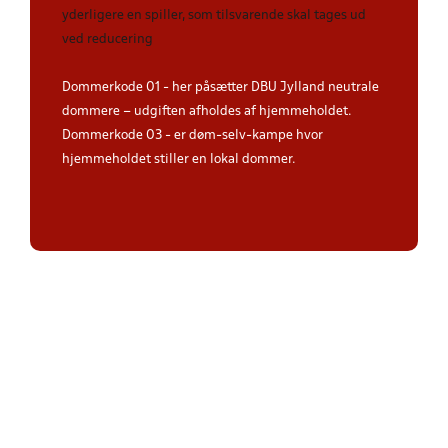
yderligere en spiller, som tilsvarende skal tages ud
ved reducering
Dommerkode 01 - her påsætter DBU Jylland neutrale
dommere – udgiften afholdes af hjemmeholdet.
Dommerkode 03 - er døm-selv-kampe hvor
hjemmeholdet stiller en lokal dommer.