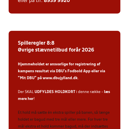
eller på tlf:
8939 9920
Spilleregler 8:8
Øvrige stævnetilbud forår 2026
Hjemmeholdet er ansvarlige for registrering af
kampens resultat via DBU’s Fodbold App
eller via
”Mit DBU” på
www.dbujylland.dk
.
Der SKAL
UDFYLDES HOLDKORT
i denne række -
læs
mere her
!
Et hold må sætte én ekstra spiller på banen, så længe
holdet er bagud med tre mål eller mere. For hver tre
mål ekstra et hold kommer bagud, må der indsættes