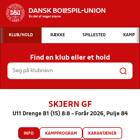
Hvad vil du søge efter?
KLUB/HOLD
RÆKKE
SPILLESTED
KAMP
INDHOLD OG NYHEDER
Find en klub eller et hold
STILLINGER, RESULTATER, KLUBBER OG
HOLD
SKJERN GF
U11 Drenge B1 (15) 8:8 - Forår 2026, Pulje 84
INFO
KAMPPROGRAM
KARANTÆNER