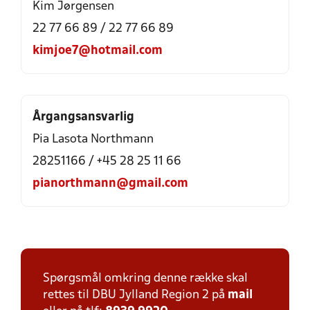
Kim Jørgensen
22 77 66 89 / 22 77 66 89
kimjoe7@hotmail.com
Årgangsansvarlig
Pia Lasota Northmann
28251166 / +45 28 25 11 66
pianorthmann@gmail.com
Spørgsmål omkring denne række skal
rettes til DBU Jylland Region 2 på
mail