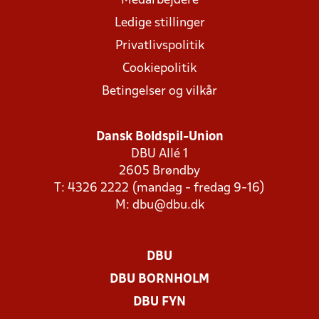
Medarbejdere
Ledige stillinger
Privatlivspolitik
Cookiepolitik
Betingelser og vilkår
Dansk Boldspil-Union
DBU Allé 1
2605 Brøndby
T: 4326 2222 (mandag - fredag 9-16)
M:
dbu@dbu.dk
DBU
DBU BORNHOLM
DBU FYN