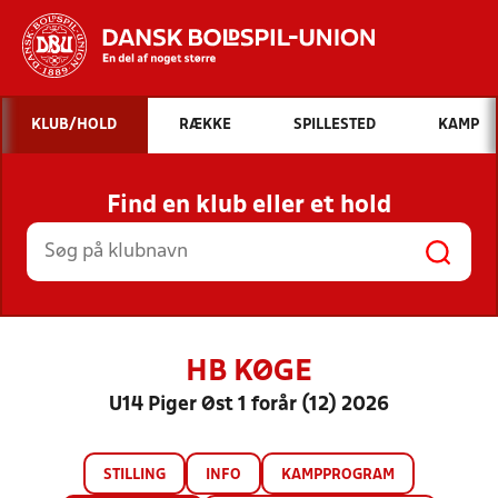
Hvad vil du søge efter?
KLUB/HOLD
RÆKKE
SPILLESTED
KAMP
INDHOLD OG NYHEDER
Find en klub eller et hold
STILLINGER, RESULTATER, KLUBBER OG
HOLD
HB KØGE
U14 Piger Øst 1 forår (12) 2026
STILLING
INFO
KAMPPROGRAM