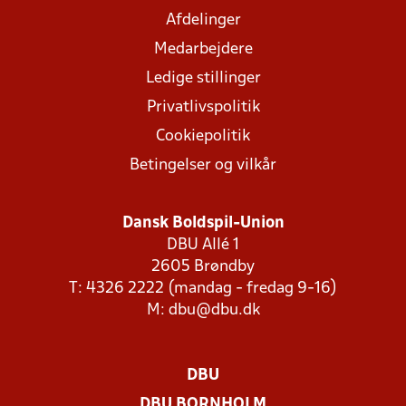
Afdelinger
Medarbejdere
Ledige stillinger
Privatlivspolitik
Cookiepolitik
Betingelser og vilkår
Dansk Boldspil-Union
DBU Allé 1
2605 Brøndby
T: 4326 2222 (mandag - fredag 9-16)
M:
dbu@dbu.dk
DBU
DBU BORNHOLM