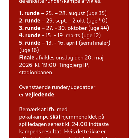
de enkelte runder/kampe afvikles.
1. runde
– 25. – 28. august (uge 35)
2. runde
– 29. sept. - 2.okt (uge 40)
3. runde
– 27. - 30. oktober (uge 44)
4. runde
- 15. - 19. marts (uge 12)
5. runde
– 13. - 16. april (semifinaler)
(uge 16)
Finale
afvikles onsdag den 20. maj
2026, kl. 19:00, Tingbjerg IP,
stadionbanen.
Ovenstående runder/ugedatoer
er
vejledende
.
Bemærk at ifb. med
pokalkampe
skal
hjemmeholdet på
spilledagen senest kl. 24.00 indtaste
kampens resultat. Hvis dette ikke er