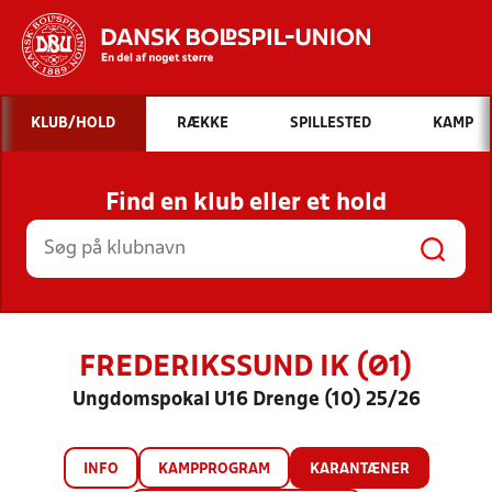
Hvad vil du søge efter?
KLUB/HOLD
RÆKKE
SPILLESTED
KAMP
INDHOLD OG NYHEDER
Find en klub eller et hold
STILLINGER, RESULTATER, KLUBBER OG
HOLD
FREDERIKSSUND IK (Ø1)
Ungdomspokal U16 Drenge (10) 25/26
INFO
KAMPPROGRAM
KARANTÆNER