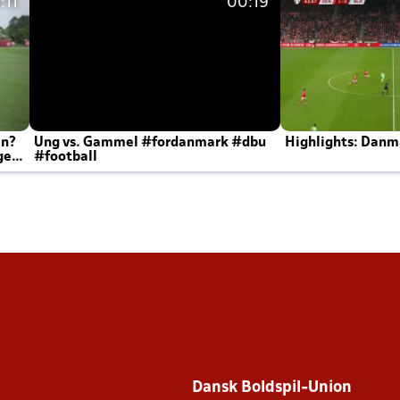
:11
00:19
en?
Ung vs. Gammel #fordanmark #dbu
Highlights: Danma
ger
#football
Dansk Boldspil-Union