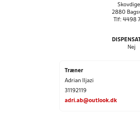
Skovdige
2880 Bags
Tlf: 4498 
DISPENSA
Nej
Træner
Adrian Iljazi
31192119
adri.ab@outlook.dk