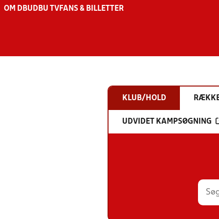
OM DBU
DBU TV
FANS & BILLETTER
KLUB/HOLD
RÆKK
UDVIDET KAMPSØGNING