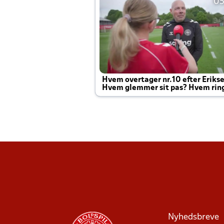
05
Hvem overtager nr.10 efter Eriks
Hvem glemmer sit pas? Hvem rin
Joachim altid til efter kampe?
Nyhedsbreve