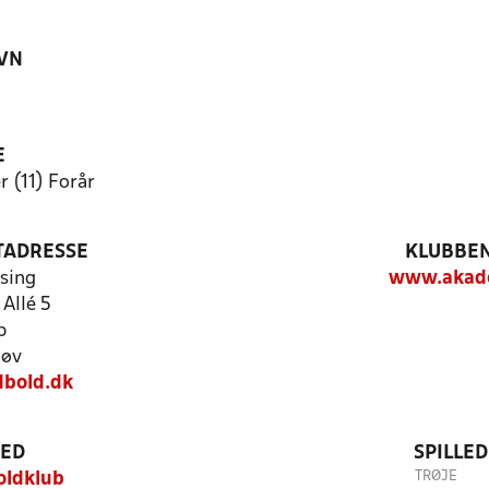
VN
E
 (11) Forår
TADRESSE
KLUBBEN
sing
www.akade
Allé 5
p
løv
bold.dk
TED
SPILLE
TRØJE
oldklub