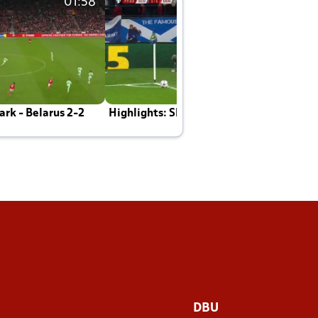
01:58
01:58
rk - Belarus 2-2
Highlights: Skotland - Danmark 4-2
J
E
DBU