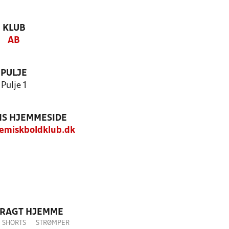
KLUB
AB
PULJE
Pulje 1
S HJEMMESIDE
miskboldklub.dk
DRAGT HJEMME
SHORTS
STRØMPER