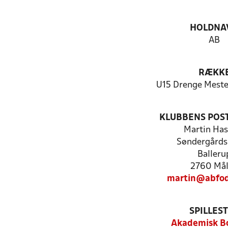
HOLDNA
AB
RÆKK
U15 Drenge Mester
KLUBBENS POS
Martin Has
Søndergårds 
Balleru
2760 Må
martin@abfod
SPILLES
Akademisk B