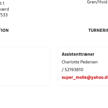
Grøn/Hvid
t 1
værd
7533
TION
TURNERI
Assistenttræner
Charlotte Pedersen
/ 52193810
super_molle@yahoo.d