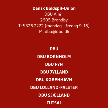
Dansk Boldspil-Union
DBU Allé 1
2605 Brøndby
T: 4326 2222 (mandag - fredag 9-16)
M:
dbu@dbu.dk
DBU
DBU BORNHOLM
DBU FYN
DBU JYLLAND
DBU KØBENHAVN
DBU LOLLAND-FALSTER
DBU SJÆLLAND
FUTSAL