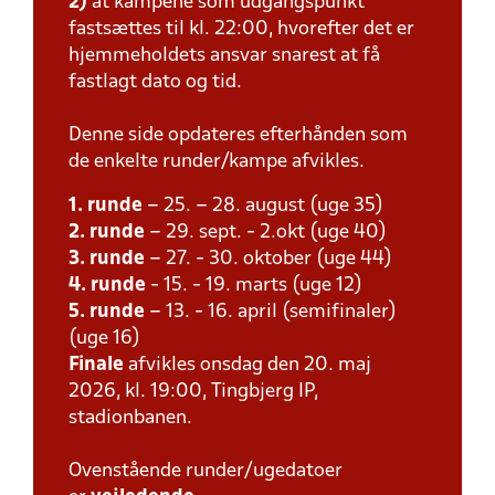
2)
at kampene som udgangspunkt
fastsættes til kl. 22:00, hvorefter det er
hjemmeholdets ansvar snarest at få
fastlagt dato og tid.
Denne side opdateres efterhånden som
de enkelte runder/kampe afvikles.
1. runde
– 25. – 28. august (uge 35)
2. runde
– 29. sept. - 2.okt (uge 40)
3. runde
– 27. - 30. oktober (uge 44)
4. runde
- 15. - 19. marts (uge 12)
5. runde
– 13. - 16. april (semifinaler)
(uge 16)
Finale
afvikles onsdag den 20. maj
2026, kl. 19:00, Tingbjerg IP,
stadionbanen.
Ovenstående runder/ugedatoer