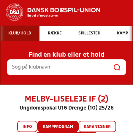
Hvad vil du søge efter?
KLUB/HOLD
RÆKKE
SPILLESTED
KAMP
INDHOLD OG NYHEDER
Find en klub eller et hold
STILLINGER, RESULTATER, KLUBBER OG
HOLD
MELBY-LISELEJE IF (2)
Ungdomspokal U16 Drenge (10) 25/26
INFO
KAMPPROGRAM
KARANTÆNER