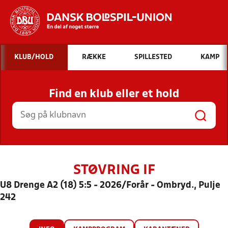
Hvad vil du søge efter?
KLUB/HOLD
RÆKKE
SPILLESTED
KAMP
INDHOLD OG NYHEDER
Find en klub eller et hold
STILLINGER, RESULTATER, KLUBBER OG
HOLD
STØVRING IF
U8 Drenge A2 (18) 5:5 - 2026/Forår - Ombryd., Pulje
242