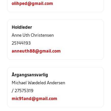
olihped@gmail.com
Holdleder
Anne Uth Christensen
25144193
anneuth88@gmail.com
Årgangsansvarlig
Michael Wædeled Andersen
/ 27575319
mic91and@gmail.com