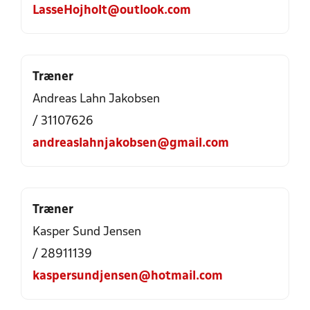
LasseHojholt@outlook.com
Træner
Andreas Lahn Jakobsen
/ 31107626
andreaslahnjakobsen@gmail.com
Træner
Kasper Sund Jensen
/ 28911139
kaspersundjensen@hotmail.com