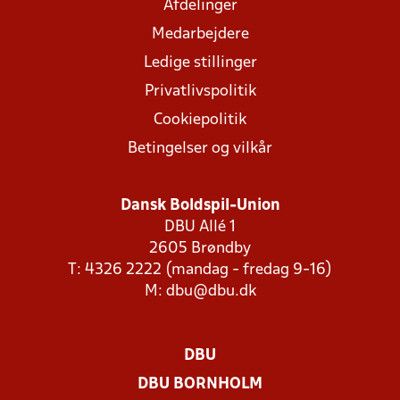
Afdelinger
Medarbejdere
Ledige stillinger
Privatlivspolitik
Cookiepolitik
Betingelser og vilkår
Dansk Boldspil-Union
DBU Allé 1
2605 Brøndby
T: 4326 2222 (mandag - fredag 9-16)
M:
dbu@dbu.dk
DBU
DBU BORNHOLM