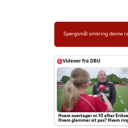
Spørgsmål omkring denne ræ
Videoer fra DBU
05
Hvem overtager nr.10 efter Eriks
Hvem glemmer sit pas? Hvem rin
Joachim altid til efter kampe?