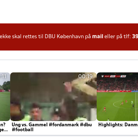
kke skal rettes til DBU København på
mail
eller på tlf:
39
:11
00:19
en?
Ung vs. Gammel #fordanmark #dbu
Highlights: Danma
ger
#football