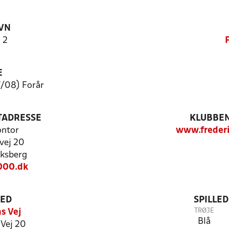
VN
 2
E
/08) Forår
TADRESSE
KLUBBEN
ontor
www.frederi
vej 20
ksberg
000.dk
TED
SPILLE
TRØJE
s Vej
Blå
 Vej 20