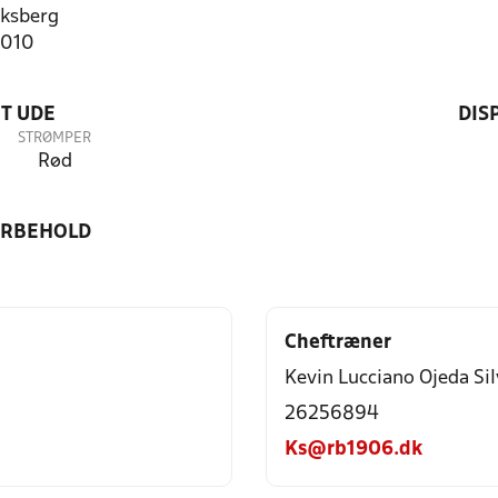
ksberg
6010
T UDE
DIS
STRØMPER
Rød
ORBEHOLD
Cheftræner
Kevin Lucciano Ojeda Sil
26256894
Ks@rb1906.dk