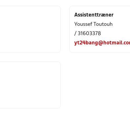
Assistenttræner
Youssef Toutouh
/ 31603378
yt24bang@hotmail.c