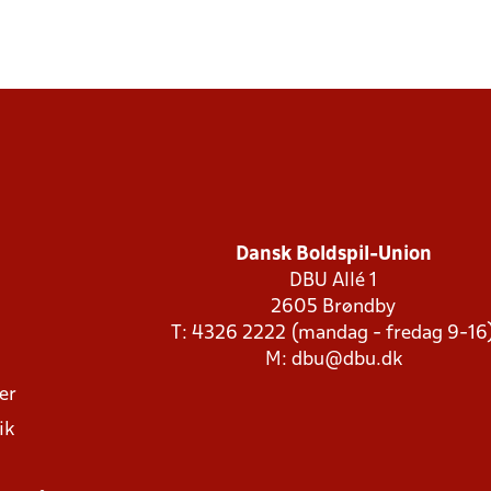
Dansk Boldspil-Union
DBU Allé 1
2605 Brøndby
T: 4326 2222 (mandag - fredag 9-16
M:
dbu@dbu.dk
ger
ik