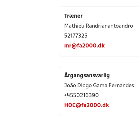
Træner
Mathieu Randrianantoandro
52177325
mr@fa2000.dk
Årgangsansvarlig
João Diogo Gama Fernandes
+4550216390
HOC@fa2000.dk