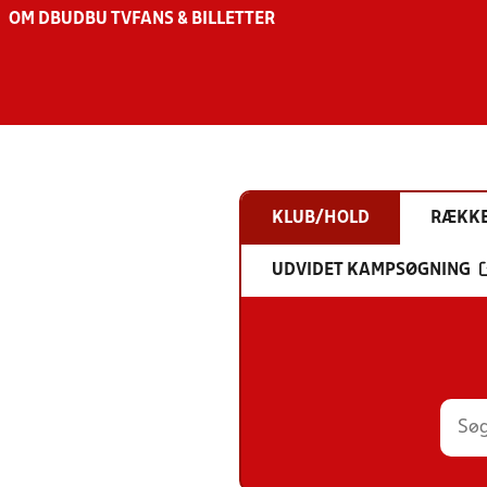
OM DBU
DBU TV
FANS & BILLETTER
KLUB/HOLD
RÆKK
UDVIDET KAMPSØGNING