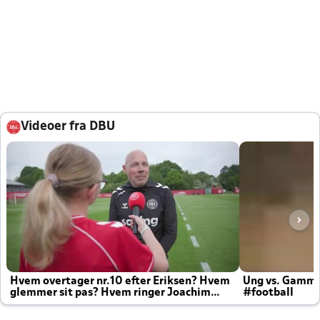
Videoer fra DBU
Hvem overtager nr.10 efter Eriksen? Hvem
Ung vs. Gamm
glemmer sit pas? Hvem ringer Joachim
#football
altid til efter kampe?