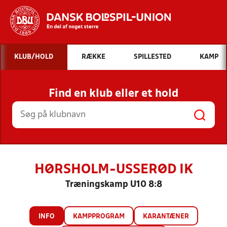
Hvad vil du søge efter?
KLUB/HOLD
RÆKKE
SPILLESTED
KAMP
INDHOLD OG NYHEDER
Find en klub eller et hold
STILLINGER, RESULTATER, KLUBBER OG
HOLD
HØRSHOLM-USSERØD IK
Træningskamp U10 8:8
INFO
KAMPPROGRAM
KARANTÆNER