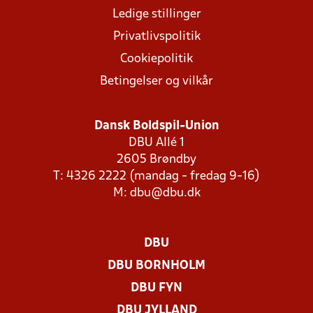
Ledige stillinger
Privatlivspolitik
Cookiepolitik
Betingelser og vilkår
Dansk Boldspil-Union
DBU Allé 1
2605 Brøndby
T: 4326 2222 (mandag - fredag 9-16)
M:
dbu@dbu.dk
DBU
DBU BORNHOLM
DBU FYN
DBU JYLLAND