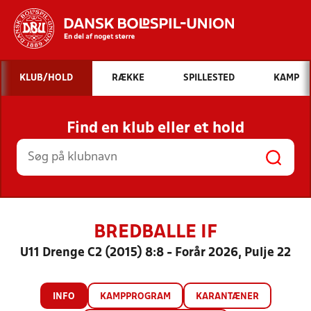
Hvad vil du søge efter?
KLUB/HOLD
RÆKKE
SPILLESTED
KAMP
INDHOLD OG NYHEDER
Find en klub eller et hold
STILLINGER, RESULTATER, KLUBBER OG
HOLD
BREDBALLE IF
U11 Drenge C2 (2015) 8:8 - Forår 2026, Pulje 22
INFO
KAMPPROGRAM
KARANTÆNER