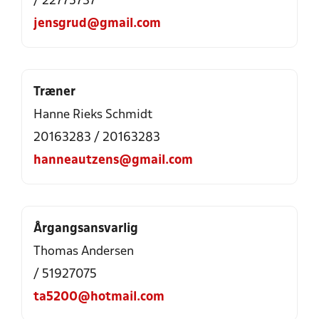
/ 22775737
jensgrud@gmail.com
Træner
Hanne Rieks Schmidt
20163283 / 20163283
hanneautzens@gmail.com
Årgangsansvarlig
Thomas Andersen
/ 51927075
ta5200@hotmail.com