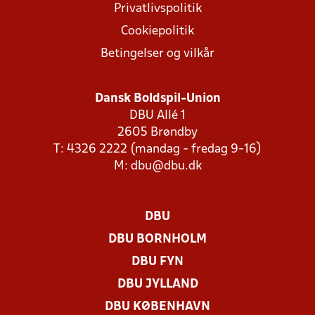
Privatlivspolitik
Cookiepolitik
Betingelser og vilkår
Dansk Boldspil-Union
DBU Allé 1
2605 Brøndby
T: 4326 2222 (mandag - fredag 9-16)
M:
dbu@dbu.dk
DBU
DBU BORNHOLM
DBU FYN
DBU JYLLAND
DBU KØBENHAVN