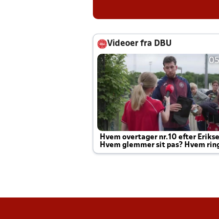
Videoer fra DBU
05
Hvem overtager nr.10 efter Eriks
Hvem glemmer sit pas? Hvem rin
Joachim altid til efter kampe?