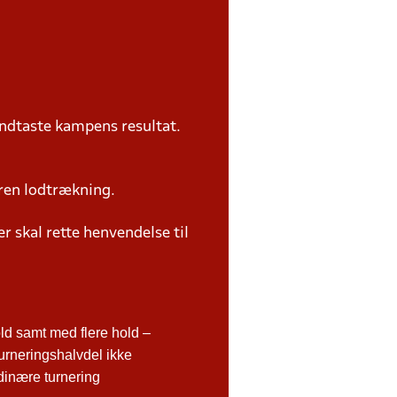
ndtaste kampens resultat.
ren lodtrækning.
 skal rette henvendelse til
d samt med flere hold –
urneringshalvdel ikke
rdinære turnering