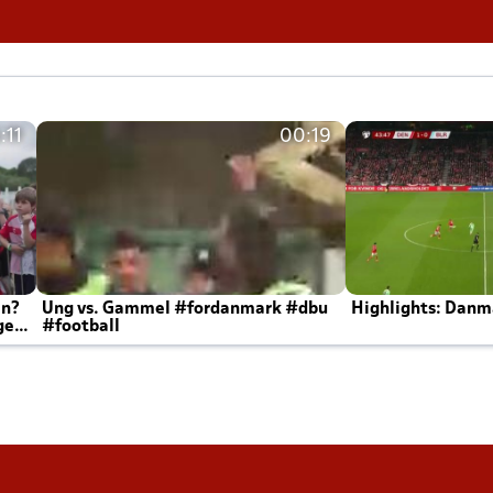
:11
00:19
en?
Ung vs. Gammel #fordanmark #dbu
Highlights: Danma
ger
#football