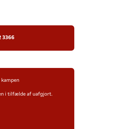
2 3366
på kampen
n i tilfælde af uafgjort.