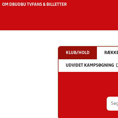
OM DBU
DBU TV
FANS & BILLETTER
KLUB/HOLD
RÆKK
UDVIDET KAMPSØGNING