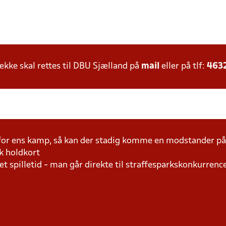
ke skal rettes til DBU Sjælland på
mail
eller på tlf:
463
 for ens kamp, så kan der stadig komme en modstander 
k holdkort
t spilletid - man går direkte til straffesparkskonkurrence