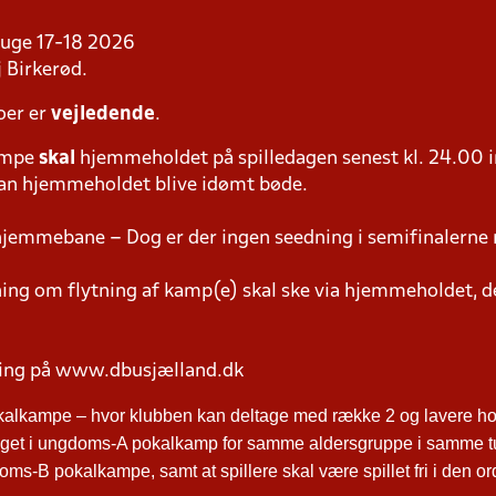
i uge 17-18 2026
 Birkerød.
oer er
vejledende
.
ampe
skal
hjemmeholdet på spilledagen senest kl. 24.00 i
 kan hjemmeholdet blive idømt bøde.
hjemmebane – Dog er der ingen seedning i semifinalerne 
g om flytning af kamp(e) skal ske via hjemmeholdet, der
ring på www.dbusjælland.dk
kalkampe – hvor klubben kan deltage med række 2 og lavere hol
ltaget i ungdoms-A pokalkamp for samme aldersgruppe i samme t
ms-B pokalkampe, samt at spillere skal være spillet fri i den o