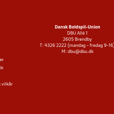
Dansk Boldspil-Union
DBU Allé 1
2605 Brøndby
T: 4326 2222 (mandag - fredag 9-16
M:
dbu@dbu.dk
ger
ik
 vilkår