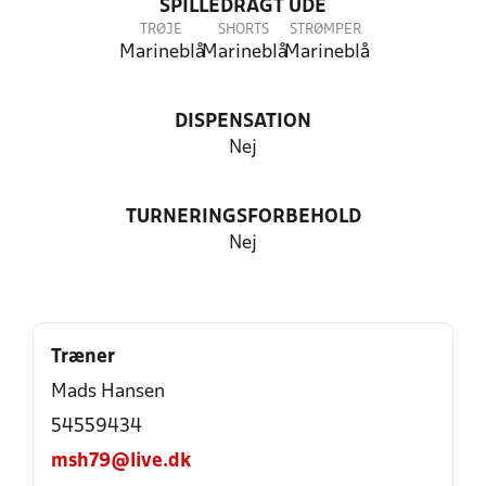
SPILLEDRAGT UDE
TRØJE
SHORTS
STRØMPER
Marineblå
Marineblå
Marineblå
DISPENSATION
Nej
TURNERINGSFORBEHOLD
Nej
Træner
Mads Hansen
54559434
msh79@live.dk