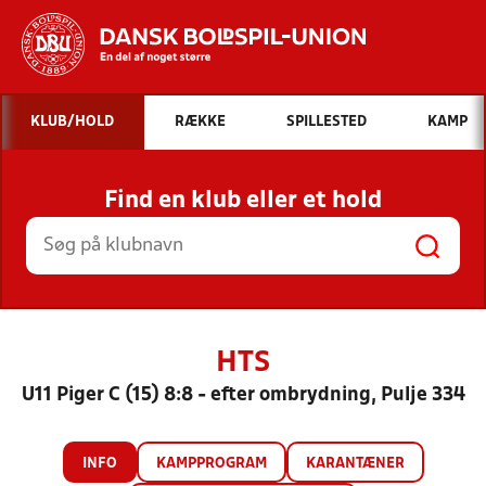
Hvad vil du søge efter?
KLUB/HOLD
RÆKKE
SPILLESTED
KAMP
INDHOLD OG NYHEDER
Find en klub eller et hold
STILLINGER, RESULTATER, KLUBBER OG
HOLD
HTS
U11 Piger C (15) 8:8 - efter ombrydning, Pulje 334
INFO
KAMPPROGRAM
KARANTÆNER