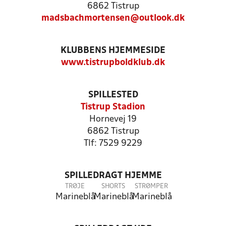
6862 Tistrup
madsbachmortensen@outlook.dk
KLUBBENS HJEMMESIDE
www.tistrupboldklub.dk
SPILLESTED
Tistrup Stadion
Hornevej 19
6862 Tistrup
Tlf: 7529 9229
SPILLEDRAGT HJEMME
TRØJE
SHORTS
STRØMPER
Marineblå
Marineblå
Marineblå