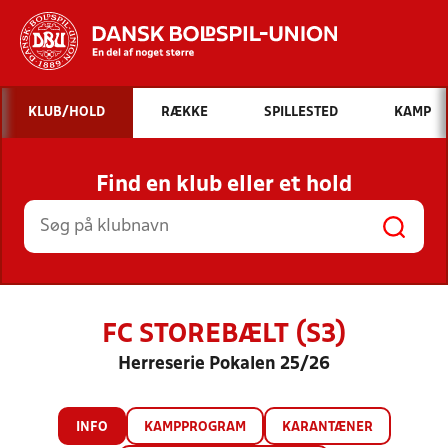
Hvad vil du søge efter?
KLUB/HOLD
RÆKKE
SPILLESTED
KAMP
INDHOLD OG NYHEDER
Find en klub eller et hold
STILLINGER, RESULTATER, KLUBBER OG
HOLD
FC STOREBÆLT (S3)
Herreserie Pokalen 25/26
INFO
KAMPPROGRAM
KARANTÆNER