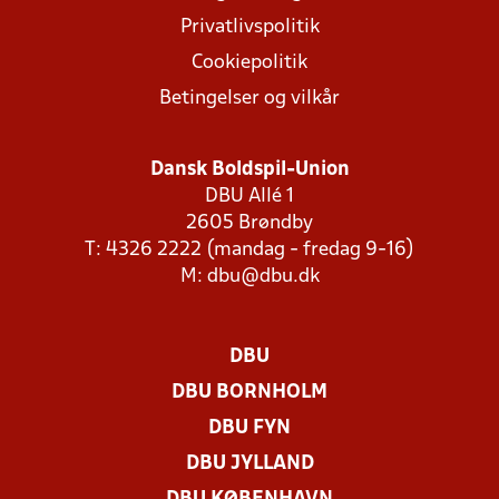
Privatlivspolitik
Cookiepolitik
Betingelser og vilkår
Dansk Boldspil-Union
DBU Allé 1
2605 Brøndby
T: 4326 2222 (mandag - fredag 9-16)
M:
dbu@dbu.dk
DBU
DBU BORNHOLM
DBU FYN
DBU JYLLAND