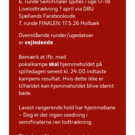
6. runde Semifinaler spilles i uge 17-18
Livelodtrækning ? april via DBU
Sjællands Facebookside
7. runde FINALEN: 17.5.26 Holbæk
Ovenstående runder/ugedatoer
er
vejledende
.
Bemærk at ifb. med
pokalkampe
skal
hjemmeholdet på
spilledagen senest kl. 24.00 indtaste
kampens resultat. Hvis dette ikke er
tilfældet kan hjemmeholdet blive idømt
bøde.
Lavest rangerende hold har hjemmebane
– Dog er der ingen seedning i
semifinalerne ren lodtrækning.