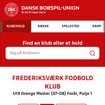
Hvad vil du søge efter?
KLUB/HOLD
RÆKKE
SPILLESTED
KAMP
INDHOLD OG NYHEDER
Find en klub eller et hold
STILLINGER, RESULTATER, KLUBBER OG
HOLD
FREDERIKSVÆRK FODBOLD
KLUB
U19 Drenge Mester (07-08) Forår, Pulje 1