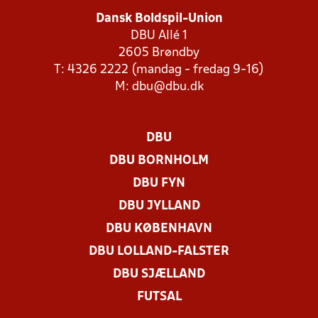
Dansk Boldspil-Union
DBU Allé 1
2605 Brøndby
T: 4326 2222 (mandag - fredag 9-16)
M:
dbu@dbu.dk
DBU
DBU BORNHOLM
DBU FYN
DBU JYLLAND
DBU KØBENHAVN
DBU LOLLAND-FALSTER
DBU SJÆLLAND
FUTSAL