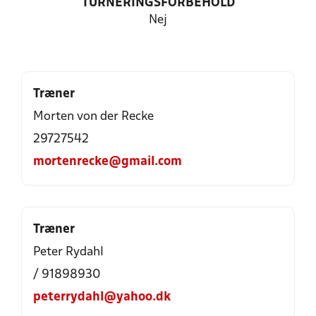
TURNERINGSFORBEHOLD
Nej
Træner
Morten von der Recke
29727542
mortenrecke@gmail.com
Træner
Peter Rydahl
/ 91898930
peterrydahl@yahoo.dk