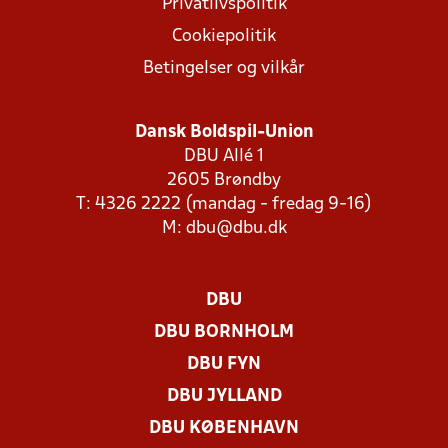
Privatlivspolitik
Cookiepolitik
Betingelser og vilkår
Dansk Boldspil-Union
DBU Allé 1
2605 Brøndby
T: 4326 2222 (mandag - fredag 9-16)
M:
dbu@dbu.dk
DBU
DBU BORNHOLM
DBU FYN
DBU JYLLAND
DBU KØBENHAVN