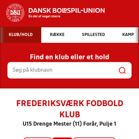
Hvad vil du søge efter?
KLUB/HOLD
RÆKKE
SPILLESTED
KAMP
INDHOLD OG NYHEDER
Find en klub eller et hold
STILLINGER, RESULTATER, KLUBBER OG
HOLD
FREDERIKSVÆRK FODBOLD
KLUB
U15 Drenge Mester (11) Forår, Pulje 1