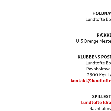
HOLDNA
Lundtofte Bo
RÆKK
U15 Drenge Mester
KLUBBENS POS
Lundtofte Bo
Ravnholmvej
2800 Kgs.L
kontakt@lundtofte
SPILLES
Lundtofte Idr
Ravnholmve