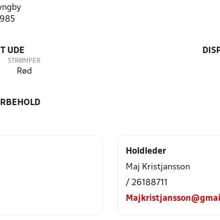
yngby
3985
T UDE
DIS
STRØMPER
Rød
ORBEHOLD
Holdleder
Maj Kristjansson
/ 26188711
Majkristjansson@gmai