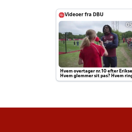
Videoer fra DBU
05
Hvem overtager nr.10 efter Eriks
Hvem glemmer sit pas? Hvem rin
Joachim altid til efter kampe?