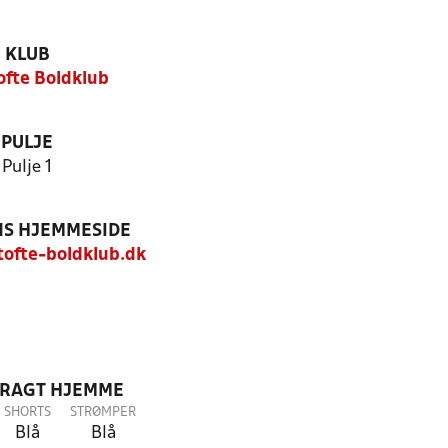
KLUB
fte Boldklub
PULJE
Pulje 1
S HJEMMESIDE
ofte-boldklub.dk
DRAGT HJEMME
SHORTS
STRØMPER
Blå
Blå