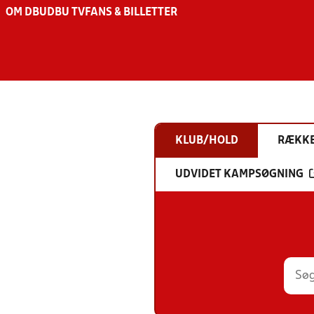
OM DBU
DBU TV
FANS & BILLETTER
KLUB/HOLD
RÆKK
UDVIDET KAMPSØGNING