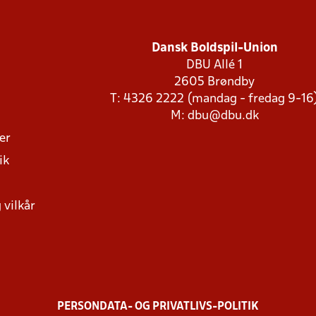
Dansk Boldspil-Union
DBU Allé 1
2605 Brøndby
T: 4326 2222 (mandag - fredag 9-16
M:
dbu@dbu.dk
ger
ik
 vilkår
PERSONDATA- OG PRIVATLIVS-POLITIK