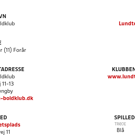
VN
ldklub
Lundto
E
 (11) Forår
TADRESSE
KLUBBEN
ldklub
www.lundt
 11-13
yngby
-boldklub.dk
TED
SPILLE
TRØJE
ætsplads
Blå
j 11