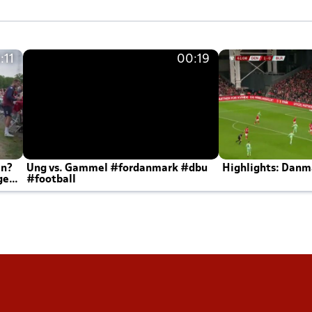
:11
00:19
en?
Ung vs. Gammel #fordanmark #dbu
Highlights: Danma
ger
#football