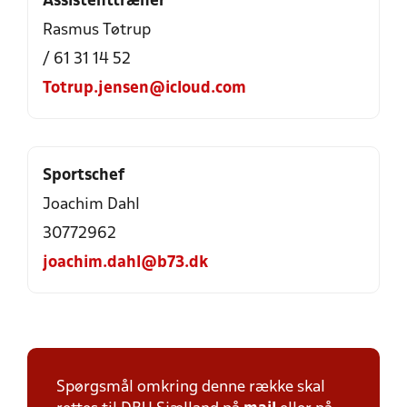
Assistenttræner
Rasmus Tøtrup
/ 61 31 14 52
Totrup.jensen@icloud.com
Sportschef
Joachim Dahl
30772962
joachim.dahl@b73.dk
Spørgsmål omkring denne række skal