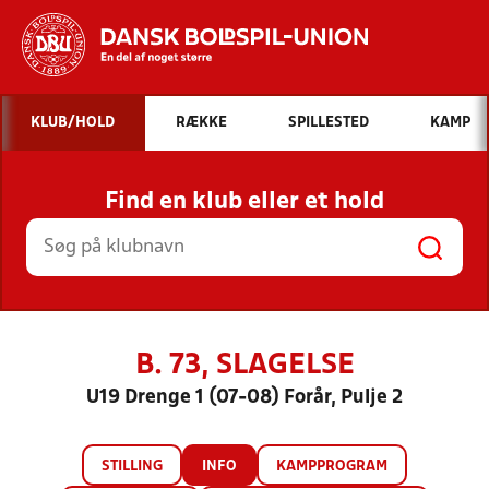
Hvad vil du søge efter?
KLUB/HOLD
RÆKKE
SPILLESTED
KAMP
INDHOLD OG NYHEDER
Find en klub eller et hold
STILLINGER, RESULTATER, KLUBBER OG
HOLD
B. 73, SLAGELSE
U19 Drenge 1 (07-08) Forår, Pulje 2
STILLING
INFO
KAMPPROGRAM