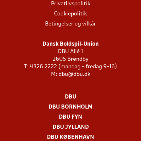
Privatlivspolitik
Cookiepolitik
Betingelser og vilkår
Dansk Boldspil-Union
DBU Allé 1
2605 Brøndby
T: 4326 2222 (mandag - fredag 9-16)
M:
dbu@dbu.dk
DBU
DBU BORNHOLM
DBU FYN
DBU JYLLAND
DBU KØBENHAVN