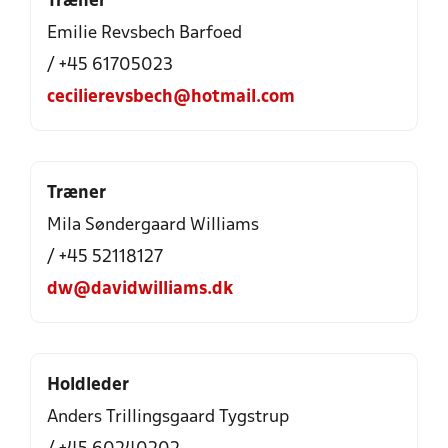
Træner
Emilie Revsbech Barfoed
/ +45 61705023
cecilierevsbech@hotmail.com
Træner
Mila Søndergaard Williams
/ +45 52118127
dw@davidwilliams.dk
Holdleder
Anders Trillingsgaard Tygstrup