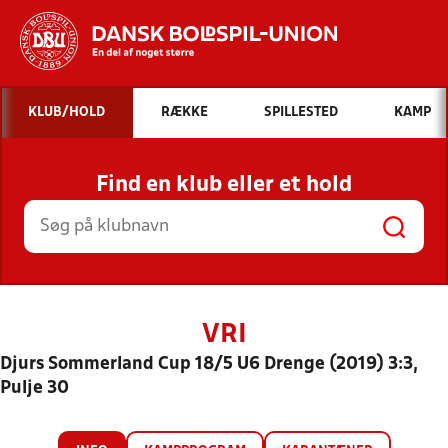
Hvad vil du søge efter?
KLUB/HOLD
RÆKKE
SPILLESTED
KAMP
INDHOLD OG NYHEDER
Find en klub eller et hold
STILLINGER, RESULTATER, KLUBBER OG
HOLD
VRI
Djurs Sommerland Cup 18/5 U6 Drenge (2019) 3:3,
Pulje 30