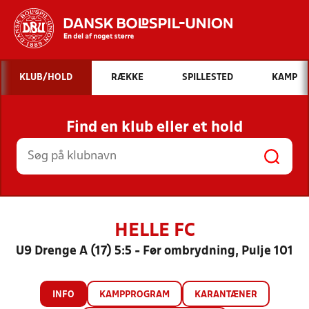
Hvad vil du søge efter?
KLUB/HOLD
RÆKKE
SPILLESTED
KAMP
INDHOLD OG NYHEDER
Find en klub eller et hold
STILLINGER, RESULTATER, KLUBBER OG
HOLD
HELLE FC
U9 Drenge A (17) 5:5 - Før ombrydning, Pulje 101
INFO
KAMPPROGRAM
KARANTÆNER