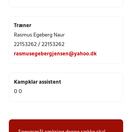
Træner
Rasmus Egeberg Naur
22153262 / 22153262
rasmusegebergjensen@yahoo.dk
Kampklar assistent
0 0