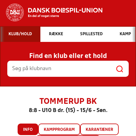
Hvad vil du søge efter?
KLUB/HOLD
RÆKKE
SPILLESTED
KAMP
INDHOLD OG NYHEDER
Find en klub eller et hold
STILLINGER, RESULTATER, KLUBBER OG
HOLD
TOMMERUP BK
8:8 - U10 B dr. (15) - 15/6 - Søn.
INFO
KAMPPROGRAM
KARANTÆNER