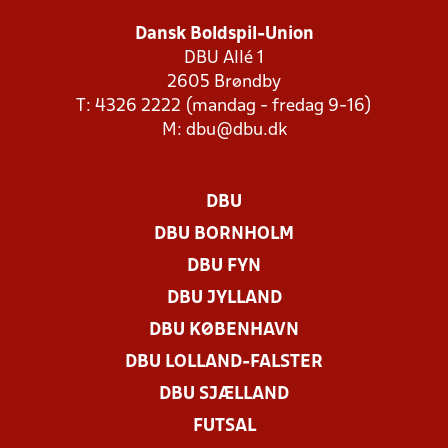
Dansk Boldspil-Union
DBU Allé 1
2605 Brøndby
T: 4326 2222 (mandag - fredag 9-16)
M:
dbu@dbu.dk
DBU
DBU BORNHOLM
DBU FYN
DBU JYLLAND
DBU KØBENHAVN
DBU LOLLAND-FALSTER
DBU SJÆLLAND
FUTSAL