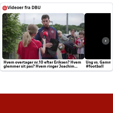
Videoer fra DBU
Hvem overtager nr.10 efter Eriksen? Hvem
Ung vs. Gamm
glemmer sit pas? Hvem ringer Joachim
#football
altid til efter kampe?