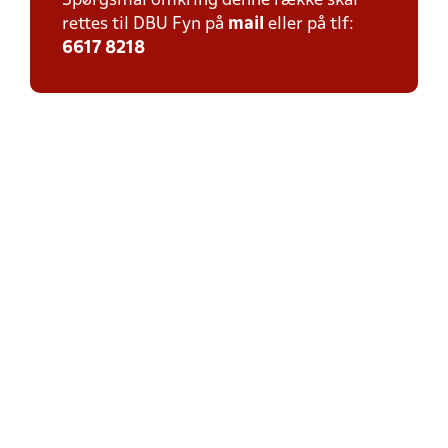
Spørgsmål omkring denne række skal
rettes til DBU Fyn på
mail
eller på tlf:
6617 8218