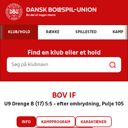
Hvad vil du søge efter?
KLUB/HOLD
RÆKKE
SPILLESTED
KAMP
INDHOLD OG NYHEDER
Find en klub eller et hold
STILLINGER, RESULTATER, KLUBBER OG
HOLD
BOV IF
U9 Drenge B (17) 5:5 - efter ombrydning, Pulje 105
INFO
KAMPPROGRAM
KARANTÆNER