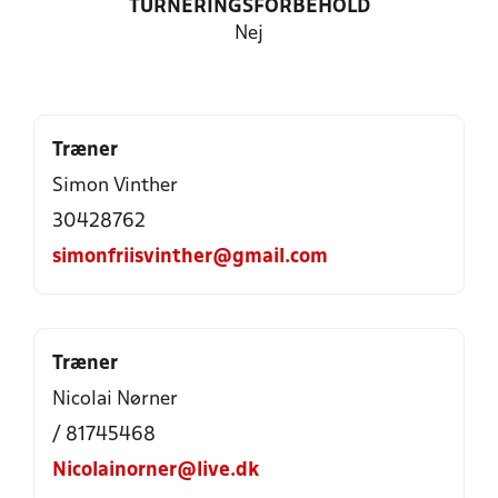
TURNERINGSFORBEHOLD
Nej
Træner
Simon Vinther
30428762
simonfriisvinther@gmail.com
Træner
Nicolai Nørner
/ 81745468
Nicolainorner@live.dk