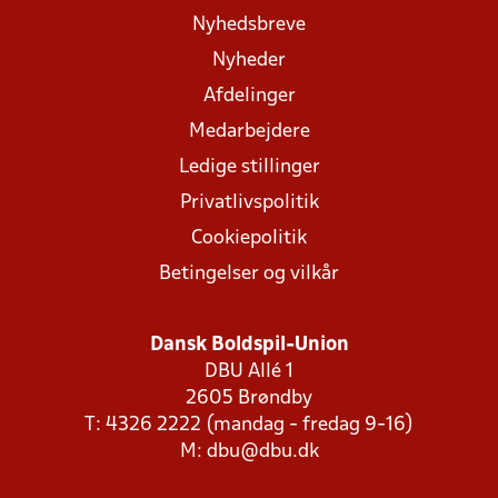
Nyhedsbreve
Nyheder
Afdelinger
Medarbejdere
Ledige stillinger
Privatlivspolitik
Cookiepolitik
Betingelser og vilkår
Dansk Boldspil-Union
DBU Allé 1
2605 Brøndby
T: 4326 2222 (mandag - fredag 9-16)
M:
dbu@dbu.dk