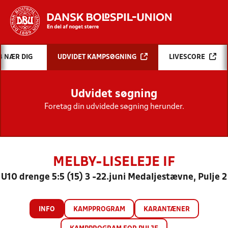
Hvad vil du søge efter?
B NÆR DIG
UDVIDET KAMPSØGNING
LIVESCORE
INDHOLD OG NYHEDER
Udvidet søgning
STILLINGER, RESULTATER, KLUBBER OG
HOLD
Foretag din udvidede søgning herunder.
MELBY-LISELEJE IF
U10 drenge 5:5 (15) 3 -22.juni Medaljestævne, Pulje 2
INFO
KAMPPROGRAM
KARANTÆNER