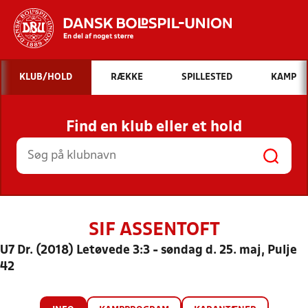
Hvad vil du søge efter?
KLUB/HOLD
RÆKKE
SPILLESTED
KAMP
INDHOLD OG NYHEDER
Find en klub eller et hold
STILLINGER, RESULTATER, KLUBBER OG
HOLD
SIF ASSENTOFT
U7 Dr. (2018) Letøvede 3:3 - søndag d. 25. maj, Pulje
42