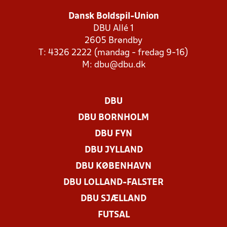
Dansk Boldspil-Union
DBU Allé 1
2605 Brøndby
T: 4326 2222 (mandag - fredag 9-16)
M:
dbu@dbu.dk
DBU
DBU BORNHOLM
DBU FYN
DBU JYLLAND
DBU KØBENHAVN
DBU LOLLAND-FALSTER
DBU SJÆLLAND
FUTSAL