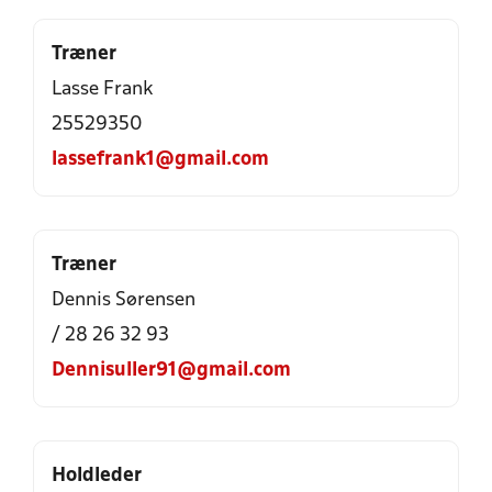
Træner
Lasse Frank
25529350
lassefrank1@gmail.com
Træner
Dennis Sørensen
/ 28 26 32 93
Dennisuller91@gmail.com
Holdleder