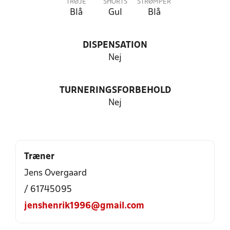
TRØJE
SHORTS
STRØMPER
Blå
Gul
Blå
DISPENSATION
Nej
TURNERINGSFORBEHOLD
Nej
Træner
Jens Overgaard
/ 61745095
jenshenrik1996@gmail.com