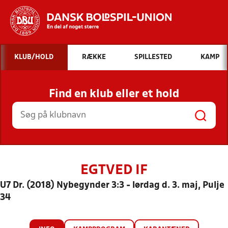
Hvad vil du søge efter?
KLUB/HOLD
RÆKKE
SPILLESTED
KAMP
INDHOLD OG NYHEDER
Find en klub eller et hold
STILLINGER, RESULTATER, KLUBBER OG
HOLD
EGTVED IF
U7 Dr. (2018) Nybegynder 3:3 - lørdag d. 3. maj, Pulje
34