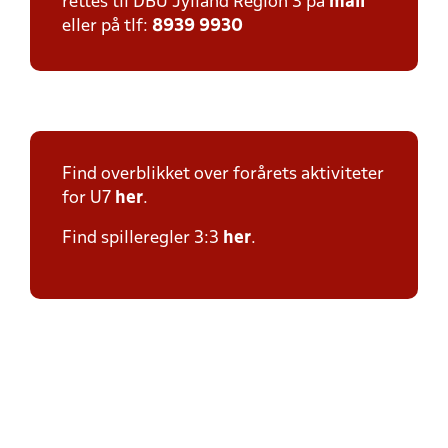
rettes til DBU Jylland Region 3 på
mail
eller på tlf:
8939 9930
Find overblikket over forårets aktiviteter
for U7
her
.
Find spilleregler 3:3
her
.