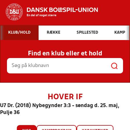
Hvad vil du søge efter?
KLUB/HOLD
RÆKKE
SPILLESTED
KAMP
INDHOLD OG NYHEDER
Find en klub eller et hold
STILLINGER, RESULTATER, KLUBBER OG
HOLD
HOVER IF
U7 Dr. (2018) Nybegynder 3:3 - søndag d. 25. maj,
Pulje 36