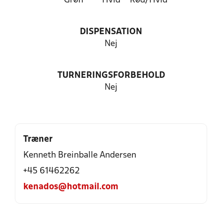
Grøn
Hvid
Rød/Hvid
DISPENSATION
Nej
TURNERINGSFORBEHOLD
Nej
Træner
Kenneth Breinballe Andersen
+45 61462262
kenados@hotmail.com