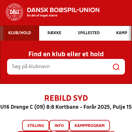
Hvad vil du søge efter?
KLUB/HOLD
RÆKKE
SPILLESTED
KAMP
INDHOLD OG NYHEDER
Find en klub eller et hold
STILLINGER, RESULTATER, KLUBBER OG
HOLD
REBILD SYD
U16 Drenge C (09) 8:8 Kortbane - Forår 2025, Pulje 15
STILLING
INFO
KAMPPROGRAM