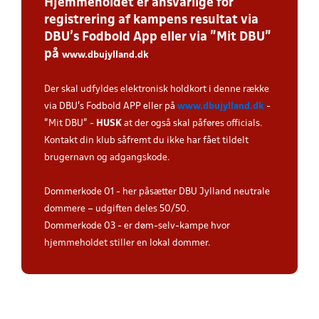
Hjemmeholdet er ansvarlige for
registrering af kampens resultat via
DBU’s Fodbold App eller via ”Mit DBU”
på
www.dbujylland.dk
.
Der skal udfyldes elektronisk holdkort i denne række
via DBU's Fodbold APP eller på
www.dbujylland.dk
-
"Mit DBU" -
HUSK
at der også skal påføres officials.
Kontakt din klub såfremt du ikke har fået tildelt
brugernavn og adgangskode.
Dommerkode 01 - her påsætter DBU Jylland neutrale
dommere – udgiften deles 50/50.
Dommerkode 03 - er døm-selv-kampe hvor
hjemmeholdet stiller en lokal dommer.