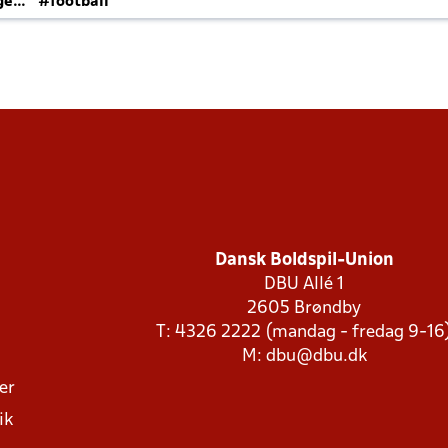
ger
#football
Dansk Boldspil-Union
DBU Allé 1
2605 Brøndby
T: 4326 2222 (mandag - fredag 9-16
M:
dbu@dbu.dk
ger
ik