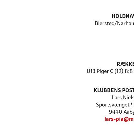
HOLDNA
Biersted/Nørha
RÆKK
U13 Piger C (12) 8:
KLUBBENS POS
Lars Niel
Sportsvænget 4,
9440 Aab
lars-pia@ma