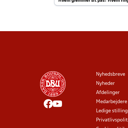
Hvem glemmer sit pas? Hvem rin
Joachim altid til efter kampe?
Nyhedsbreve
Nyheder
Afdelinger
Medarbejdere
Ledige stillin
Privatlivspolit