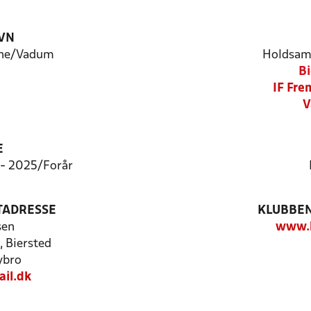
VN
lne/Vadum
Holdsam
Bi
IF Fre
V
E
8 - 2025/Forår
TADRESSE
KLUBBEN
sen
www.b
 Biersted
ybro
il.dk