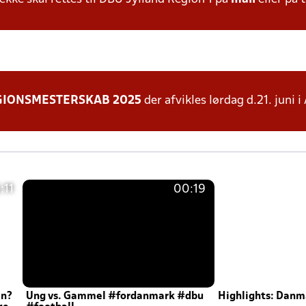
GIONSMESTERSKAB 2025
der afvikles lørdag d.21. juni
:11
00:19
en?
Ung vs. Gammel #fordanmark #dbu
Highlights: Danma