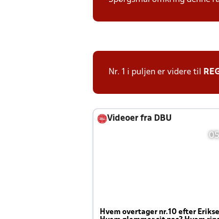
Nr. 1 i puljen er videre til
RE
Videoer fra DBU
05
Hvem overtager nr.10 efter Eriks