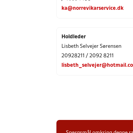
ka@norrevikarservice.dk
Holdleder
Lisbeth Selvejer Sørensen
20928211 / 2092 8211
lisbeth_selvejer@hotmail.c
Spørgsmål omkring denne ræk