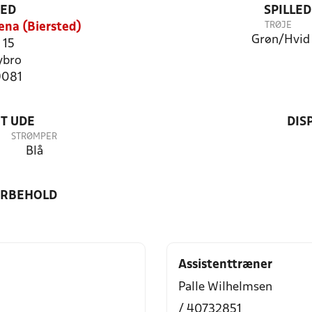
TED
SPILLE
TRØJE
ena (Biersted)
Grøn/Hvid
 15
ybro
9081
T UDE
DIS
STRØMPER
Blå
ORBEHOLD
Assistenttræner
Palle Wilhelmsen
/ 40732851