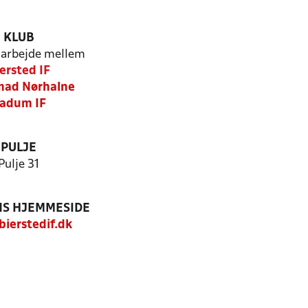
KLUB
arbejde mellem
ersted IF
mad Nørhalne
adum IF
PULJE
Pulje 31
S HJEMMESIDE
ierstedif.dk