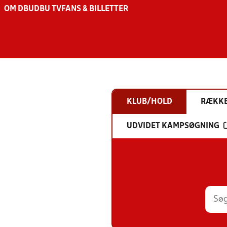
OM DBU
DBU TV
FANS & BILLETTER
KLUB/HOLD
RÆKK
UDVIDET KAMPSØGNING