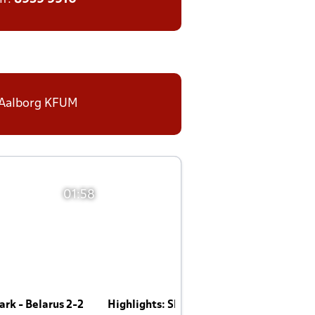
 i Aalborg KFUM
01:58
01:58
rk - Belarus 2-2
Highlights: Skotland - Danmark 4-2
J