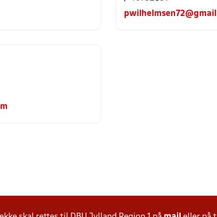
pwilhelmsen72@gmail
om
ke skal rettes til DBU Jylland Region 1 på
mail
eller på t