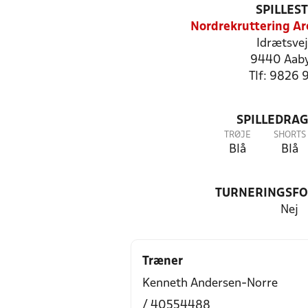
SPILLES
Nordrekruttering Ar
Idrætsvej
9440 Aab
Tlf: 9826 
SPILLEDRAG
TRØJE
SHORTS
Blå
Blå
TURNERINGSF
Nej
Træner
Kenneth Andersen-Norre
/ 40554488