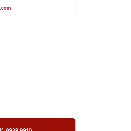
.com
lf:
8939 9910