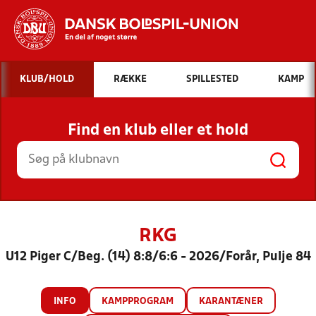
Hvad vil du søge efter?
KLUB/HOLD
RÆKKE
SPILLESTED
KAMP
INDHOLD OG NYHEDER
Find en klub eller et hold
STILLINGER, RESULTATER, KLUBBER OG
HOLD
RKG
U12 Piger C/Beg. (14) 8:8/6:6 - 2026/Forår, Pulje 84
INFO
KAMPPROGRAM
KARANTÆNER