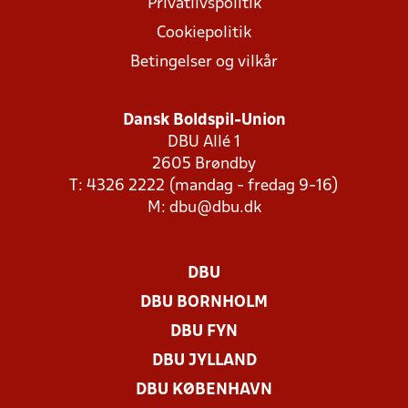
Privatlivspolitik
Cookiepolitik
Betingelser og vilkår
Dansk Boldspil-Union
DBU Allé 1
2605 Brøndby
T: 4326 2222 (mandag - fredag 9-16)
M:
dbu@dbu.dk
DBU
DBU BORNHOLM
DBU FYN
DBU JYLLAND
DBU KØBENHAVN