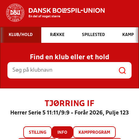
Hvad vil du søge efter?
KLUB/HOLD
RÆKKE
SPILLESTED
KAMP
INDHOLD OG NYHEDER
Find en klub eller et hold
STILLINGER, RESULTATER, KLUBBER OG
HOLD
TJØRRING IF
Herrer Serie 5 11:11/9:9 - Forår 2026, Pulje 123
STILLING
INFO
KAMPPROGRAM