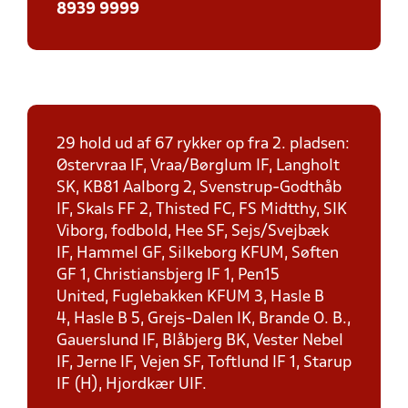
8939 9999
29 hold ud af 67 rykker op fra 2. pladsen:
Østervraa IF, Vraa/Børglum IF, Langholt
SK, KB81 Aalborg 2, Svenstrup-Godthåb
IF, Skals FF 2, Thisted FC, FS Midtthy, SIK
Viborg, fodbold, Hee SF, Sejs/Svejbæk
IF, Hammel GF, Silkeborg KFUM, Søften
GF 1, Christiansbjerg IF 1, Pen15
United, Fuglebakken KFUM 3, Hasle B
4, Hasle B 5, Grejs-Dalen IK, Brande O. B.,
Gauerslund IF, Blåbjerg BK, Vester Nebel
IF, Jerne IF, Vejen SF, Toftlund IF 1, Starup
IF (H), Hjordkær UIF.