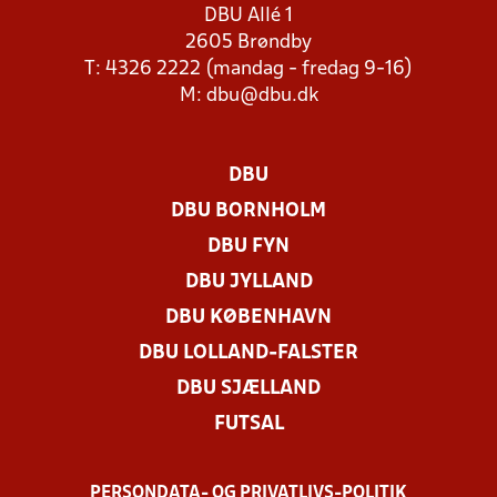
DBU Allé 1
2605 Brøndby
T: 4326 2222 (mandag - fredag 9-16)
M:
dbu@dbu.dk
DBU
DBU BORNHOLM
DBU FYN
DBU JYLLAND
DBU KØBENHAVN
DBU LOLLAND-FALSTER
DBU SJÆLLAND
FUTSAL
PERSONDATA- OG PRIVATLIVS-POLITIK