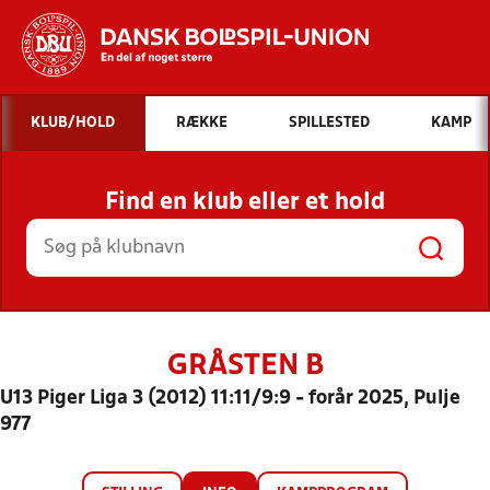
Hvad vil du søge efter?
KLUB/HOLD
RÆKKE
SPILLESTED
KAMP
INDHOLD OG NYHEDER
Find en klub eller et hold
STILLINGER, RESULTATER, KLUBBER OG
HOLD
GRÅSTEN B
U13 Piger Liga 3 (2012) 11:11/9:9 - forår 2025, Pulje
977