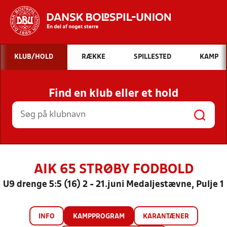
Hvad vil du søge efter?
KLUB/HOLD
RÆKKE
SPILLESTED
KAMP
INDHOLD OG NYHEDER
Find en klub eller et hold
STILLINGER, RESULTATER, KLUBBER OG
HOLD
AIK 65 STRØBY FODBOLD
U9 drenge 5:5 (16) 2 - 21.juni Medaljestævne, Pulje 1
INFO
KAMPPROGRAM
KARANTÆNER