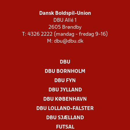
Dansk Boldspil-Union
DBU Allé 1
2605 Brøndby
T: 4326 2222 (mandag - fredag 9-16)
M:
dbu@dbu.dk
DBU
DBU BORNHOLM
DBU FYN
DBU JYLLAND
DBU KØBENHAVN
DBU LOLLAND-FALSTER
DBU SJÆLLAND
FUTSAL