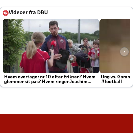
Videoer fra DBU
Hvem overtager nr.10 efter Eriksen? Hvem
Ung vs. Gamm
glemmer sit pas? Hvem ringer Joachim
#football
altid til efter kampe?