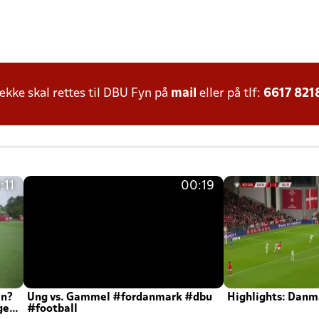
ke skal rettes til DBU Fyn på
mail
eller på tlf:
6617 821
:11
00:19
en?
Ung vs. Gammel #fordanmark #dbu
Highlights: Danma
ger
#football