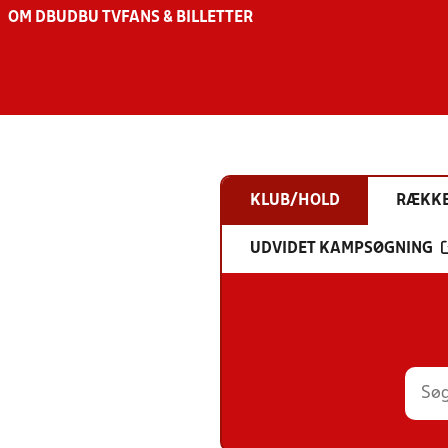
OM DBU
DBU TV
FANS & BILLETTER
KLUB/HOLD
RÆKK
UDVIDET KAMPSØGNING