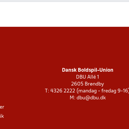
Dansk Boldspil-Union
DBU Allé 1
2605 Brøndby
T: 4326 2222 (mandag - fredag 9-16
M:
dbu@dbu.dk
ger
ik