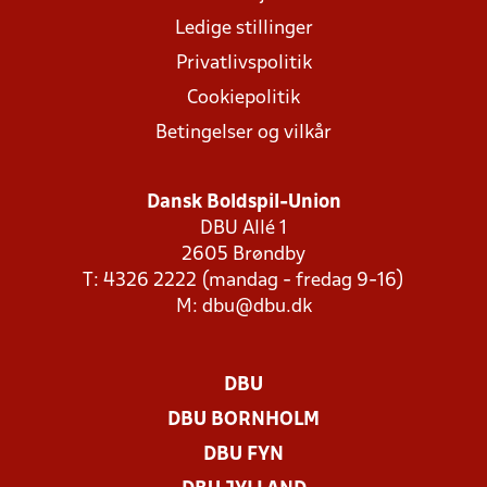
Ledige stillinger
Privatlivspolitik
Cookiepolitik
Betingelser og vilkår
Dansk Boldspil-Union
DBU Allé 1
2605 Brøndby
T: 4326 2222 (mandag - fredag 9-16)
M:
dbu@dbu.dk
DBU
DBU BORNHOLM
DBU FYN