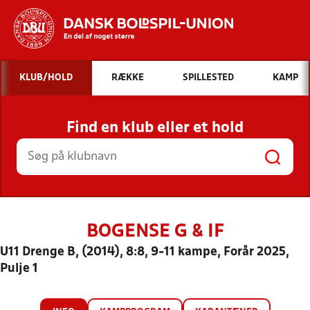
Hvad vil du søge efter?
KLUB/HOLD
RÆKKE
SPILLESTED
KAMP
INDHOLD OG NYHEDER
Find en klub eller et hold
STILLINGER, RESULTATER, KLUBBER OG
HOLD
BOGENSE G & IF
U11 Drenge B, (2014), 8:8, 9-11 kampe, Forår 2025,
Pulje 1