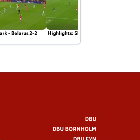
rk - Belarus 2-2
Highlights: Skotland - Danmark 4-2
J
E
DBU
DBU BORNHOLM
DBU FYN