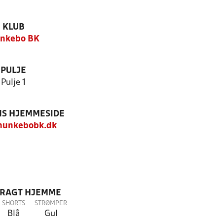
KLUB
nkebo BK
PULJE
Pulje 1
S HJEMMESIDE
unkebobk.dk
DRAGT HJEMME
SHORTS
STRØMPER
Blå
Gul