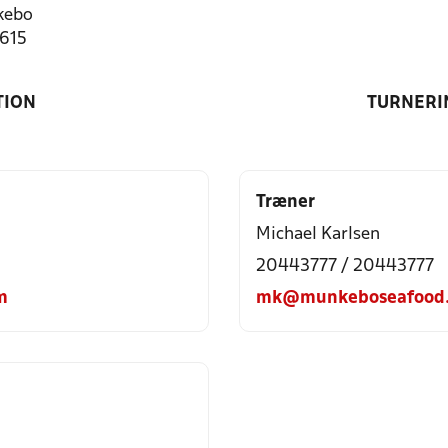
kebo
1615
TION
TURNERI
Træner
Michael Karlsen
20443777 / 20443777
m
mk@munkeboseafood