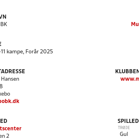
VN
 BK
Mu
E
9-11 kampe, Forår 2025
TADRESSE
KLUBBEN
e Hansen
www.m
8
kebo
obk.dk
TED
SPILLE
TRØJE
tscenter
Gul
en 2