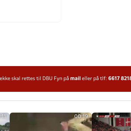
ke skal rettes til DBU Fyn på
mail
eller på tlf:
6617 821
:11
00:19