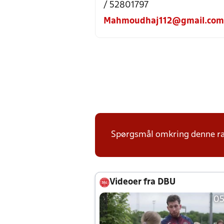
/ 52801797
Mahmoudhaj112@gmail.com
Spørgsmål omkring denne ræk
Videoer fra DBU
05