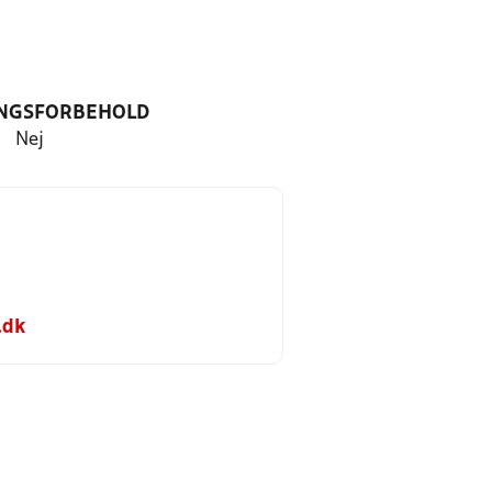
NGSFORBEHOLD
Nej
.dk