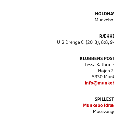
HOLDNA
Munkebo
RÆKK
U12 Drenge C, (2013), 8:8, 
KLUBBENS POS
Tessa Kathrin
Højen 2
5330 Mun
info@munkeb
SPILLES
Munkebo Idræ
Mosevang