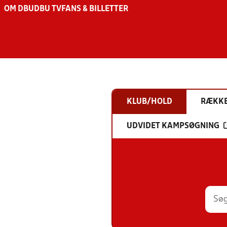
OM DBU
DBU TV
FANS & BILLETTER
KLUB/HOLD
RÆKK
UDVIDET KAMPSØGNING