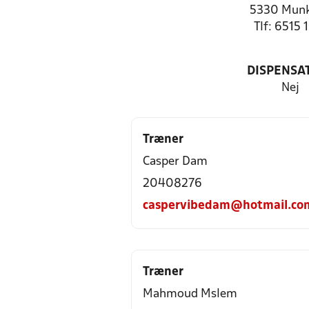
5330 Mun
Tlf: 6515 
DISPENSA
Nej
Træner
Casper Dam
20408276
caspervibedam@hotmail.co
Træner
Mahmoud Mslem