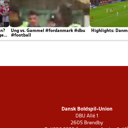
en?
Ung vs. Gammel #fordanmark #dbu
Highlights: Danma
ger
#football
Dansk Boldspil-Union
DBU Allé 1
2605 Brøndby