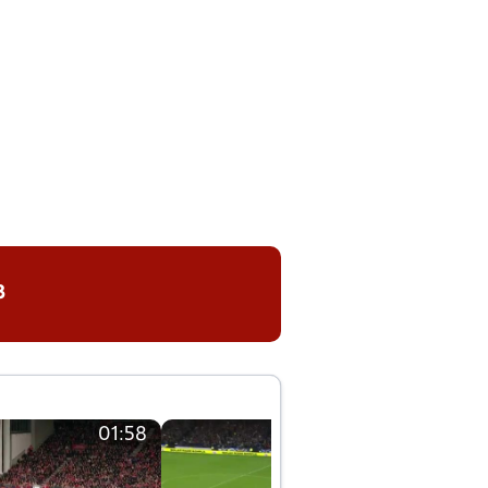
8
01:58
01:58