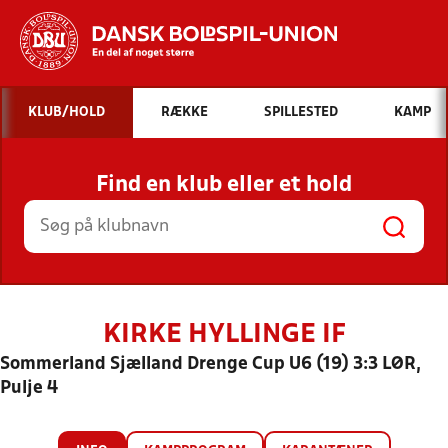
Hvad vil du søge efter?
KLUB/HOLD
RÆKKE
SPILLESTED
KAMP
INDHOLD OG NYHEDER
Find en klub eller et hold
STILLINGER, RESULTATER, KLUBBER OG
HOLD
KIRKE HYLLINGE IF
Sommerland Sjælland Drenge Cup U6 (19) 3:3 LØR,
Pulje 4