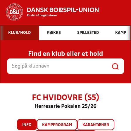
Hvad vil du søge efter?
KLUB/HOLD
RÆKKE
SPILLESTED
KAMP
INDHOLD OG NYHEDER
Find en klub eller et hold
STILLINGER, RESULTATER, KLUBBER OG
HOLD
FC HVIDOVRE (S5)
Herreserie Pokalen 25/26
INFO
KAMPPROGRAM
KARANTÆNER