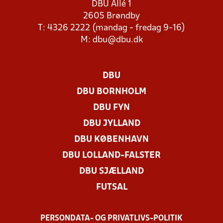
DBU Allé 1
2605 Brøndby
T: 4326 2222 (mandag - fredag 9-16)
M:
dbu@dbu.dk
DBU
DBU BORNHOLM
DBU FYN
DBU JYLLAND
DBU KØBENHAVN
DBU LOLLAND-FALSTER
DBU SJÆLLAND
FUTSAL
PERSONDATA- OG PRIVATLIVS-POLITIK