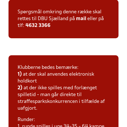
Spørgsmål omkring denne række skal
rettes til DBU Sjælland på
mail
eller på
tlf:
4632 3366
Klubberne bedes bemærke:
1)
at der skal anvendes elektronisk
holdkort
2)
at der ikke spilles med forlænget
spilletid - man går direkte til
straffesparkskonkurrencen i tilfælde af
uafgjort.
Runder:
1. runde spilles i uge 34-35 - 64 kampe