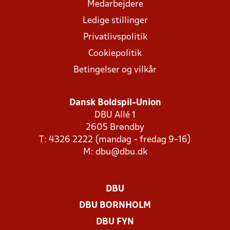
Medarbejdere
Ledige stillinger
Privatlivspolitik
Cookiepolitik
Betingelser og vilkår
Dansk Boldspil-Union
DBU Allé 1
2605 Brøndby
T: 4326 2222 (mandag - fredag 9-16)
M:
dbu@dbu.dk
DBU
DBU BORNHOLM
DBU FYN