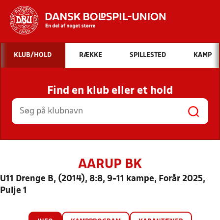
Hvad vil du søge efter?
KLUB/HOLD
RÆKKE
SPILLESTED
KAMP
INDHOLD OG NYHEDER
Find en klub eller et hold
STILLINGER, RESULTATER, KLUBBER OG
HOLD
AARUP BK
U11 Drenge B, (2014), 8:8, 9-11 kampe, Forår 2025,
Pulje 1