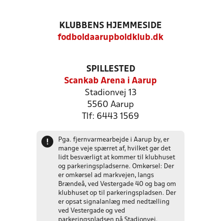
KLUBBENS HJEMMESIDE
fodboldaarupboldklub.dk
SPILLESTED
Scankab Arena i Aarup
Stadionvej 13
5560 Aarup
Tlf: 6443 1569
Pga. fjernvarmearbejde i Aarup by, er
!
mange veje spærret af, hvilket gør det
lidt besværligt at kommer til klubhuset
og parkeringspladserne. Omkørsel: Der
er omkørsel ad markvejen, langs
Brændeå, ved Vestergade 40 og bag om
klubhuset op til parkeringspladsen. Der
er opsat signalanlæg med nedtælling
ved Vestergade og ved
parkeringspladsen på Stadionvej.