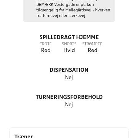
BEMÆRK Vestergade er pt. kun
tilgængelig fra Møllegårdsvej - hverken
fra Ternevej eller Lærkevej.
SPILLEDRAGT HJEMME
TRØJE
SHORTS
STRØMPER
Rød
Hvid
Rød
DISPENSATION
Nej
TURNERINGSFORBEHOLD
Nej
Træner