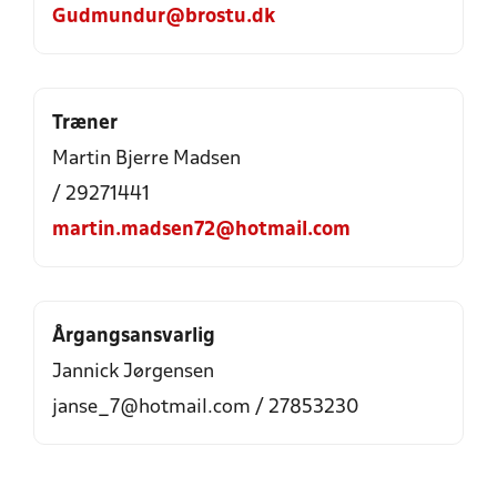
Gudmundur@brostu.dk
Træner
Martin Bjerre Madsen
/ 29271441
martin.madsen72@hotmail.com
Årgangsansvarlig
Jannick Jørgensen
janse_7@hotmail.com / 27853230