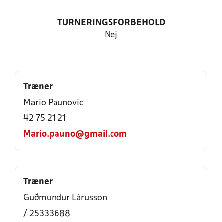
TURNERINGSFORBEHOLD
Nej
Træner
Mario Paunovic
42 75 21 21
Mario.pauno@gmail.com
Træner
Guðmundur Lárusson
/ 25333688