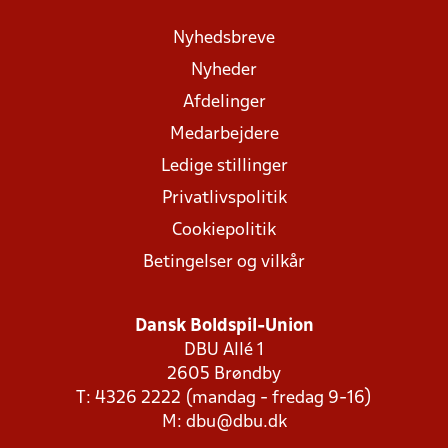
Nyhedsbreve
Nyheder
Afdelinger
Medarbejdere
Ledige stillinger
Privatlivspolitik
Cookiepolitik
Betingelser og vilkår
Dansk Boldspil-Union
DBU Allé 1
2605 Brøndby
T: 4326 2222 (mandag - fredag 9-16)
M:
dbu@dbu.dk