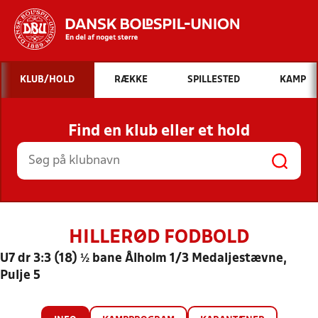
Hvad vil du søge efter?
KLUB/HOLD
RÆKKE
SPILLESTED
KAMP
INDHOLD OG NYHEDER
Find en klub eller et hold
STILLINGER, RESULTATER, KLUBBER OG
HOLD
HILLERØD FODBOLD
U7 dr 3:3 (18) ½ bane Ålholm 1/3 Medaljestævne,
Pulje 5