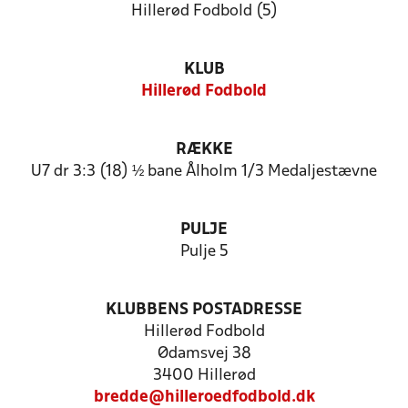
Hillerød Fodbold (5)
KLUB
Hillerød Fodbold
RÆKKE
U7 dr 3:3 (18) ½ bane Ålholm 1/3 Medaljestævne
PULJE
Pulje 5
KLUBBENS POSTADRESSE
Hillerød Fodbold
Ødamsvej 38
3400 Hillerød
bredde@hilleroedfodbold.dk