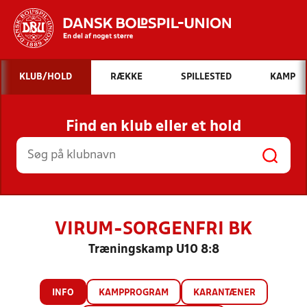
Hvad vil du søge efter?
KLUB/HOLD
RÆKKE
SPILLESTED
KAMP
INDHOLD OG NYHEDER
Find en klub eller et hold
STILLINGER, RESULTATER, KLUBBER OG
HOLD
VIRUM-SORGENFRI BK
Træningskamp U10 8:8
INFO
KAMPPROGRAM
KARANTÆNER