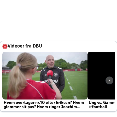
Videoer fra DBU
Hvem overtager nr.10 efter Eriksen? Hvem
Ung vs. Gamm
glemmer sit pas? Hvem ringer Joachim
#football
altid til efter kampe?