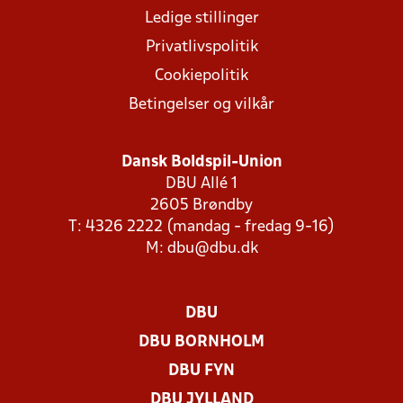
Ledige stillinger
Privatlivspolitik
Cookiepolitik
Betingelser og vilkår
Dansk Boldspil-Union
DBU Allé 1
2605 Brøndby
T: 4326 2222 (mandag - fredag 9-16)
M:
dbu@dbu.dk
DBU
DBU BORNHOLM
DBU FYN
DBU JYLLAND