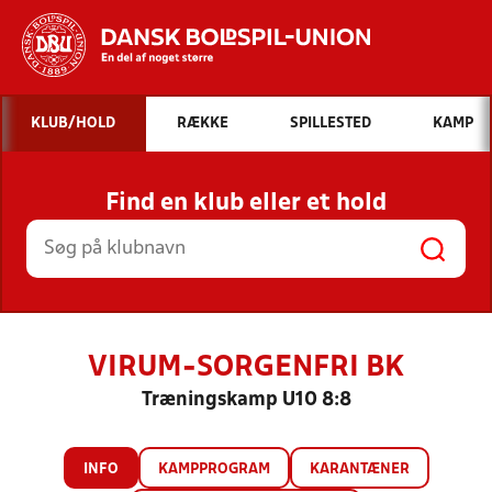
Hvad vil du søge efter?
KLUB/HOLD
RÆKKE
SPILLESTED
KAMP
INDHOLD OG NYHEDER
Find en klub eller et hold
STILLINGER, RESULTATER, KLUBBER OG
HOLD
VIRUM-SORGENFRI BK
Træningskamp U10 8:8
INFO
KAMPPROGRAM
KARANTÆNER