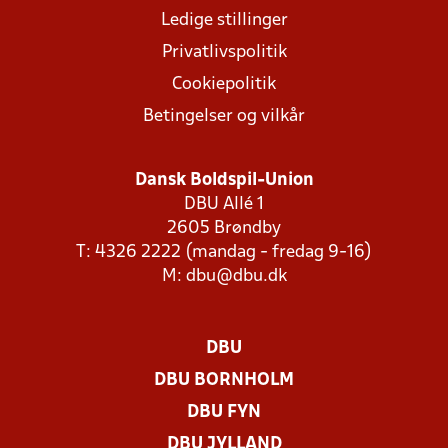
Ledige stillinger
Privatlivspolitik
Cookiepolitik
Betingelser og vilkår
Dansk Boldspil-Union
DBU Allé 1
2605 Brøndby
T: 4326 2222 (mandag - fredag 9-16)
M:
dbu@dbu.dk
DBU
DBU BORNHOLM
DBU FYN
DBU JYLLAND