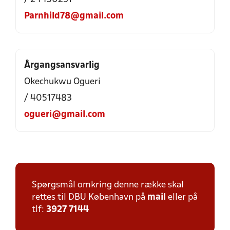
Parnhild78@gmail.com
Årgangsansvarlig
Okechukwu Ogueri
/ 40517483
ogueri@gmail.com
Spørgsmål omkring denne række skal
rettes til DBU København på
mail
eller på
tlf:
3927 7144