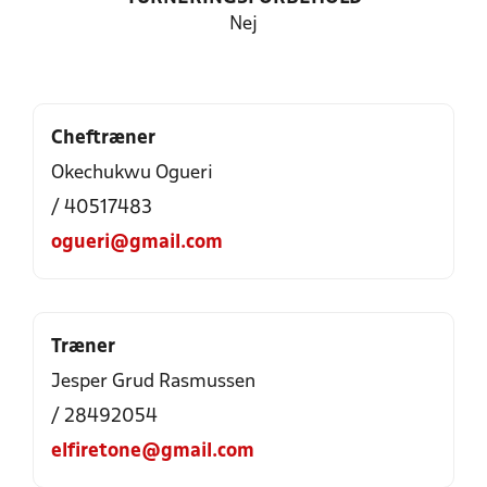
Nej
Cheftræner
Okechukwu Ogueri
/ 40517483
ogueri@gmail.com
Træner
Jesper Grud Rasmussen
/ 28492054
elfiretone@gmail.com