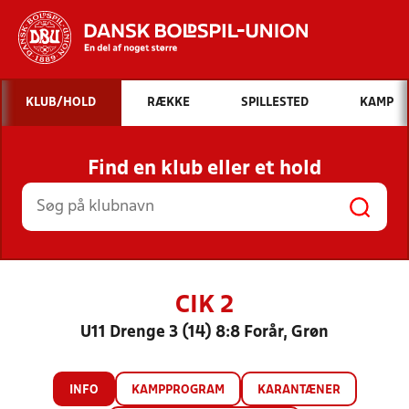
Hvad vil du søge efter?
KLUB/HOLD
RÆKKE
SPILLESTED
KAMP
INDHOLD OG NYHEDER
Find en klub eller et hold
STILLINGER, RESULTATER, KLUBBER OG
HOLD
CIK 2
U11 Drenge 3 (14) 8:8 Forår, Grøn
INFO
KAMPPROGRAM
KARANTÆNER