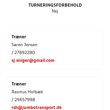
TURNERINGSFORBEHOLD
Nej
Træner
Søren Jensen
/ 27892280
sj.sniger@gmail.com
Træner
Rasmus Holbæk
/ 24657998
rsh@jumbotransport.dk