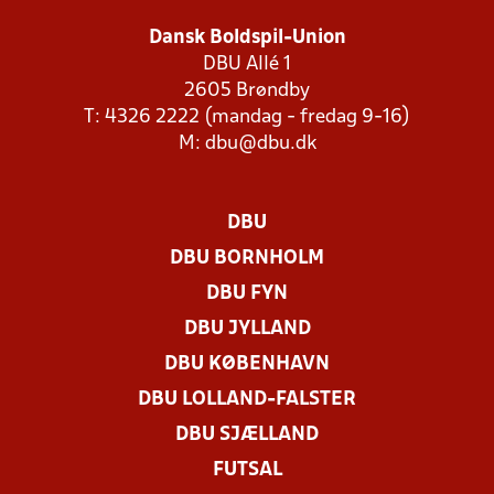
Dansk Boldspil-Union
DBU Allé 1
2605 Brøndby
T: 4326 2222 (mandag - fredag 9-16)
M:
dbu@dbu.dk
DBU
DBU BORNHOLM
DBU FYN
DBU JYLLAND
DBU KØBENHAVN
DBU LOLLAND-FALSTER
DBU SJÆLLAND
FUTSAL