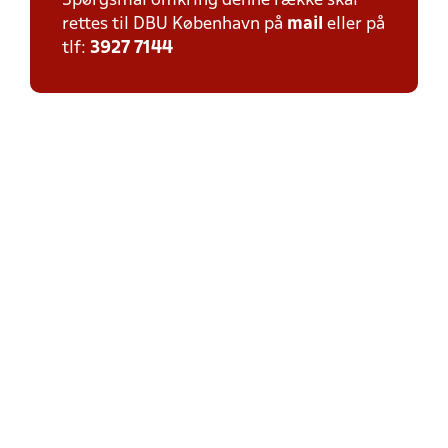
Spørgsmål omkring denne række skal
rettes til DBU København på
mail
eller på
tlf:
3927 7144