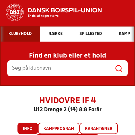
Hvad vil du søge efter?
KLUB/HOLD
RÆKKE
SPILLESTED
KAMP
INDHOLD OG NYHEDER
Find en klub eller et hold
STILLINGER, RESULTATER, KLUBBER OG
HOLD
HVIDOVRE IF 4
U12 Drenge 2 (14) 8:8 Forår
INFO
KAMPPROGRAM
KARANTÆNER