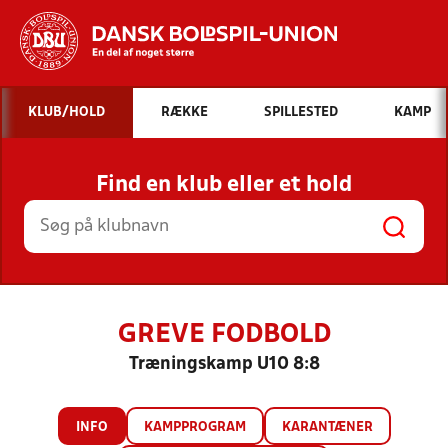
Hvad vil du søge efter?
KLUB/HOLD
RÆKKE
SPILLESTED
KAMP
INDHOLD OG NYHEDER
Find en klub eller et hold
STILLINGER, RESULTATER, KLUBBER OG
HOLD
GREVE FODBOLD
Træningskamp U10 8:8
INFO
KAMPPROGRAM
KARANTÆNER