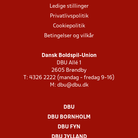
Ledige stillinger
Privatlivspolitik
Cookiepolitik
Betingelser og vilkår
Dansk Boldspil-Union
DBU Allé 1
2605 Brøndby
T: 4326 2222 (mandag - fredag 9-16)
M:
dbu@dbu.dk
DBU
DBU BORNHOLM
DBU FYN
DBU JYLLAND