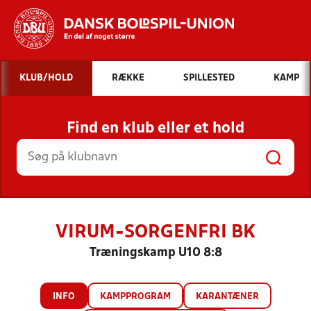
Hvad vil du søge efter?
KLUB/HOLD
RÆKKE
SPILLESTED
KAMP
INDHOLD OG NYHEDER
Find en klub eller et hold
STILLINGER, RESULTATER, KLUBBER OG
HOLD
VIRUM-SORGENFRI BK
Træningskamp U10 8:8
INFO
KAMPPROGRAM
KARANTÆNER