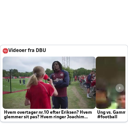
Videoer fra DBU
Hvem overtager nr.10 efter Eriksen? Hvem
Ung vs. Gamm
glemmer sit pas? Hvem ringer Joachim
#football
altid til efter kampe?