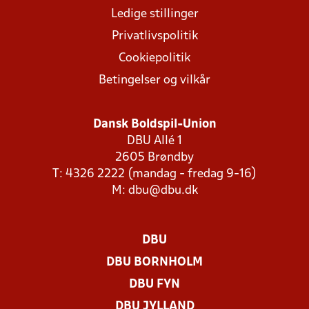
Ledige stillinger
Privatlivspolitik
Cookiepolitik
Betingelser og vilkår
Dansk Boldspil-Union
DBU Allé 1
2605 Brøndby
T: 4326 2222 (mandag - fredag 9-16)
M:
dbu@dbu.dk
DBU
DBU BORNHOLM
DBU FYN
DBU JYLLAND