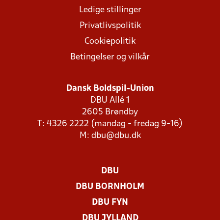
Ledige stillinger
Privatlivspolitik
Cookiepolitik
Betingelser og vilkår
Dansk Boldspil-Union
DBU Allé 1
2605 Brøndby
T: 4326 2222 (mandag - fredag 9-16)
M:
dbu@dbu.dk
DBU
DBU BORNHOLM
DBU FYN
DBU JYLLAND