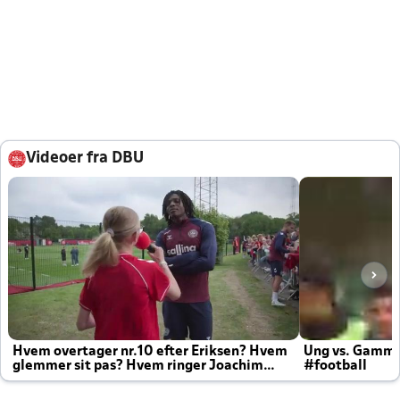
Videoer fra DBU
Hvem overtager nr.10 efter Eriksen? Hvem
Ung vs. Gamm
glemmer sit pas? Hvem ringer Joachim
#football
altid til efter kampe?