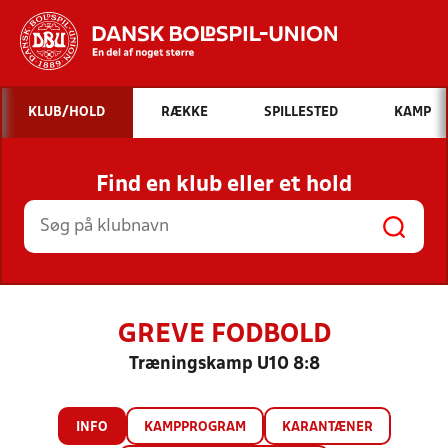
Hvad vil du søge efter?
KLUB/HOLD
RÆKKE
SPILLESTED
KAMP
INDHOLD OG NYHEDER
Find en klub eller et hold
STILLINGER, RESULTATER, KLUBBER OG
HOLD
GREVE FODBOLD
Træningskamp U10 8:8
INFO
KAMPPROGRAM
KARANTÆNER