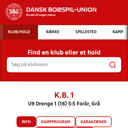
Hvad vil du søge efter?
KLUB/HOLD
RÆKKE
SPILLESTED
KAMP
INDHOLD OG NYHEDER
Find en klub eller et hold
STILLINGER, RESULTATER, KLUBBER OG
HOLD
K.B. 1
U9 Drenge 1 (16) 5:5 Forår, Grå
INFO
KAMPPROGRAM
KARANTÆNER