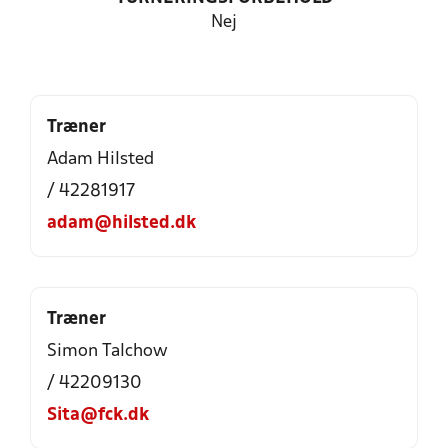
Nej
Træner
Adam Hilsted
/ 42281917
adam@hilsted.dk
Træner
Simon Talchow
/ 42209130
Sita@fck.dk