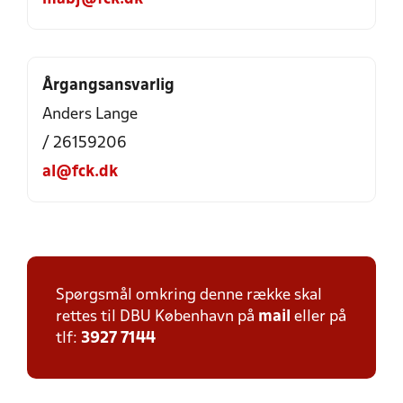
Årgangsansvarlig
Anders Lange
/ 26159206
al@fck.dk
Spørgsmål omkring denne række skal
rettes til DBU København på
mail
eller på
tlf:
3927 7144