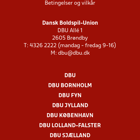
Betingelser og vilkår
Dansk Boldspil-Union
DBU Allé 1
2605 Brøndby
T: 4326 2222 (mandag - fredag 9-16)
M:
dbu@dbu.dk
DBU
DBU BORNHOLM
DBU FYN
DBU JYLLAND
DBU KØBENHAVN
DBU LOLLAND-FALSTER
DBU SJÆLLAND