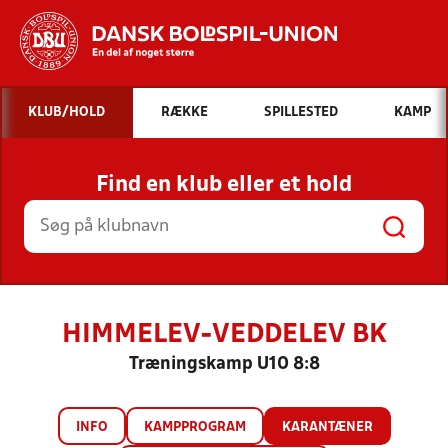
Hvad vil du søge efter?
KLUB/HOLD
RÆKKE
SPILLESTED
KAMP
INDHOLD OG NYHEDER
Find en klub eller et hold
STILLINGER, RESULTATER, KLUBBER OG
HOLD
HIMMELEV-VEDDELEV BK
Træningskamp U10 8:8
INFO
KAMPPROGRAM
KARANTÆNER