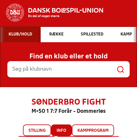
Hvad vil du søge efter?
KLUB/HOLD
RÆKKE
SPILLESTED
KAMP
INDHOLD OG NYHEDER
Find en klub eller et hold
STILLINGER, RESULTATER, KLUBBER OG
HOLD
SØNDERBRO FIGHT
M+50 1 7:7 Forår - Dommerløs
STILLING
INFO
KAMPPROGRAM